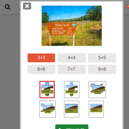
畫廊
3×3
4×4
5×5
6×6
7×7
8×8