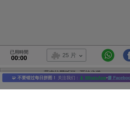
已用時間
25 片
00:00
薩克拉門托河 - 亞納步道
🧩
不要错过每日拼图！
关注我们：
📱 WhatsApp
•
📘 Facebo
牧場
牧場
放牧
湖
山
每日拼圖
: 20/08/2023
最佳紀錄者： DAKIMA 完成時間：2023-08-21
圖片所有權人：rawpixels