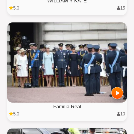
WILLIAM Y KATE
5.0
15
Familia Real
5.0
10