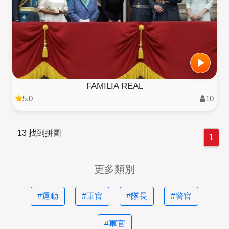
FAMILIA REAL
5.0
10
13 找到拼圖
1
更多類別
#運動
#軍官
#隊長
#警官
#軍官