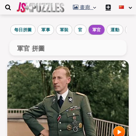
畫廊
每日拼圖
軍事
軍裝
官
軍官
運動
小
軍官 拼圖