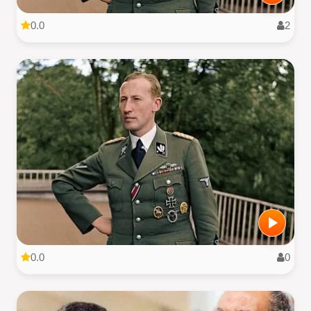
0.0
2
0.0
0