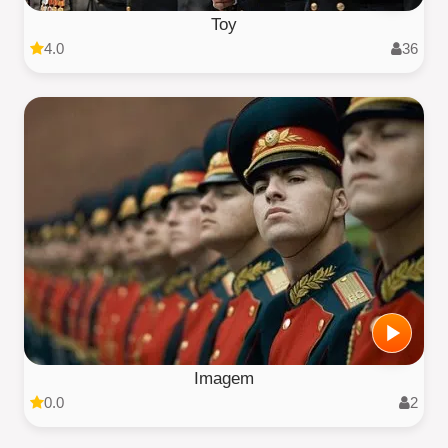
Toy
4.0
36
Imagem
0.0
2