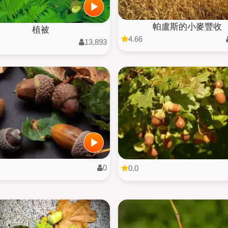
帕盧斯的小麥豐收
植被
4.66
13,893
0
0.0