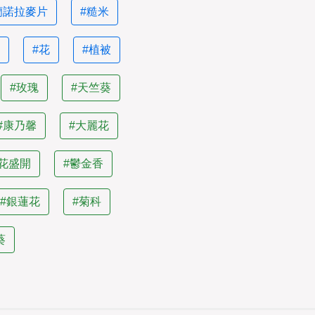
蘭諾拉麥片
#糙米
花
#花
#植被
#玫瑰
#天竺葵
#康乃馨
#大麗花
櫻花盛開
#鬱金香
#銀蓮花
#菊科
葵