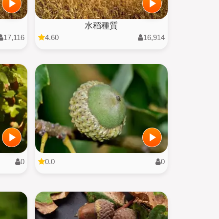
水稻種質
17,116
4.60
16,914
0
0.0
0