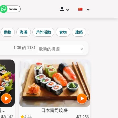
動物
海灘
戶外活動
食物
建築
水果
壁畫
貓
海灘
1-36 的 1131
水果
車輛
使用者拼圖
所有类别
..
日本壽司晚餐
8,142
4.44
7,256