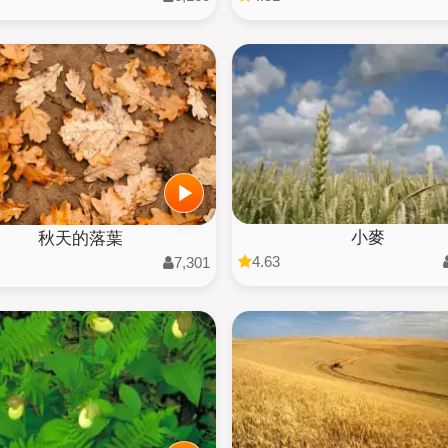
小麥
秋天的落葉
4.63
7,301