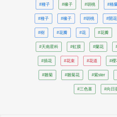
#種子
#橡子
#胡桃
#格
#種子
#橡子
#胡桃
#開
#樹
#花瓣
#花
#花瓣
#天南星科
#虹膜
#蘭花
#插花
#花束
#花道
#
#雛菊
#雛菊花
#紫ster
#三色堇
#向日