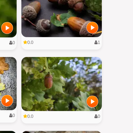
0.0
1
0
0
0.0
0