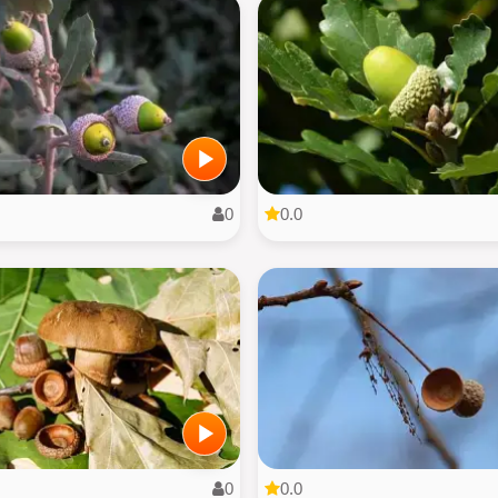
0
0.0
0
0.0