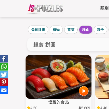
類
每日拼圖
植物
蔬菜
糧食
種子
糧食 拼圖
優雅的食品
4.50
5,609
4.46