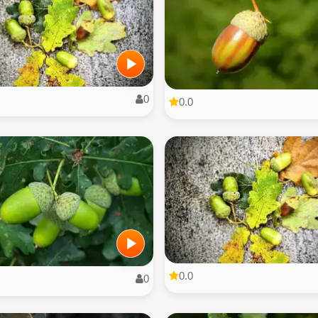
0
0.0
0.0
0