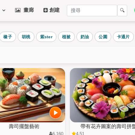
別
畫廊
創建
🔍
熱門類別
橡子
胡桃
紫ster
植被
奶油
公園
卡通片
每日
藝術
動物
冬季
食物
狗
景觀
植物
蛋糕
建築
孩子們
AI Art
壽司擺盤藝術
帶有花卉圖案的壽司拼盤.
6,160
4.51