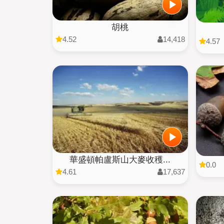
胡桃
4.52
14,418
4.57
華盛頓帕盧斯山大麥收穫...
0.0
4.61
17,637