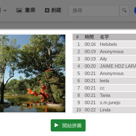
別
畫廊
創建
🔍
熱門類別
#
時間
名字
每日
藝術
1
00:16
Helsbels
動物
冬季
2
00:19
Anonymous
3
00:19
Aily
食物
狗
4
00:20
JAIME HDZ LARA
景觀
植物
5
00:21
Anonymous
蛋糕
建築
6
00:21
leela
孩子們
AI Art
7
00:21
cc
8
00:21
Tania
9
00:21
s.m.junejo
10
00:22
Linda
開始拼圖