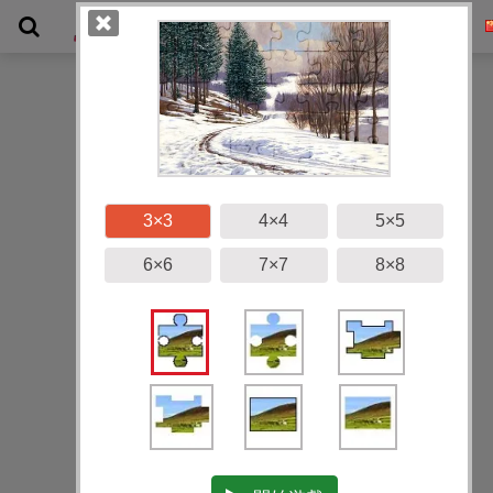
畫廊
3×3
4×4
5×5
6×6
7×7
8×8