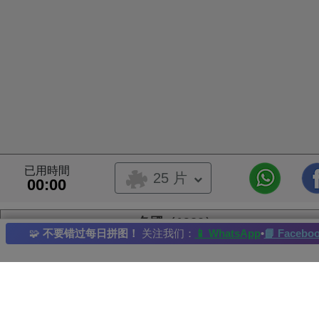
已用時間
25 片
00:00
冬國（1920）
🧩
不要错过每日拼图！
关注我们：
📱 WhatsApp
•
📘 Facebo
冷杉
花藥
紫ster
大麗花
公園
每日拼圖
: 19/05/2024
最佳紀錄者： Hope 完成時間：2025-05-23
圖片所有權人：Viktor Olgyai