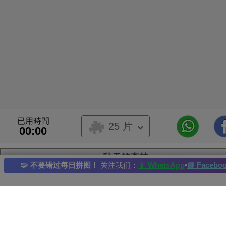
已用時間
25 片
00:00
秋天的森林
🧩
不要错过每日拼图！
关注我们：
📱 WhatsApp
•
📘 Facebo
樹林
雨林
玫瑰
林地
草坪
每日拼圖
: 10/08/2024
最佳紀錄者： Hope 完成時間：2025-03-26
圖片所有權人：rawpixel