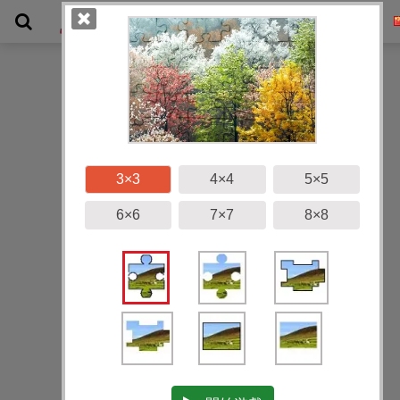
畫廊
3×3
4×4
5×5
6×6
7×7
8×8