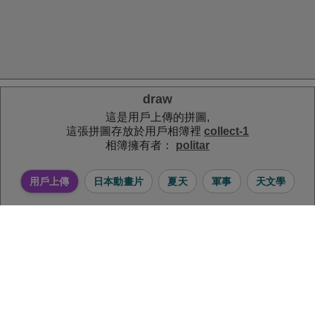
draw
這是用戶上傳的拼圖,
這張拼圖存放於用戶相簿裡
collect-1
相簿擁有者：
politar
用戶上傳
日本動畫片
夏天
軍事
天文學
(點擊評分) 4.58 / 12 票數
分享拼圖:
最佳紀錄者： noiram 完成時間：2022-08-18
圖片所有權人：