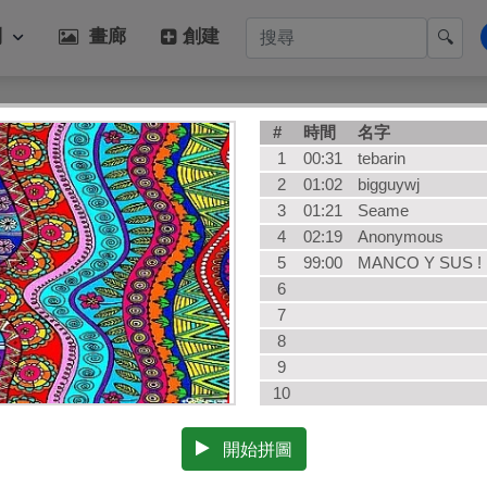
別
畫廊
創建
🔍
熱門類別
#
時間
名字
每日
藝術
1
00:31
tebarin
動物
冬季
2
01:02
bigguywj
3
01:21
Seame
食物
狗
4
02:19
Anonymous
景觀
植物
5
99:00
MANCO Y SUS !
蛋糕
建築
6
孩子們
AI Art
7
8
9
10
開始拼圖