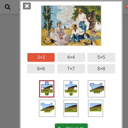
畫廊
3×3
4×4
5×5
6×6
7×7
8×8