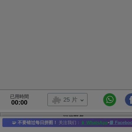
已用時間
25 片
00:00
河岸野餐
🧩
不要错过每日拼图！
关注我们：
📱 WhatsApp
•
📘 Facebo
新娘
小子
花束
夏天
婚禮