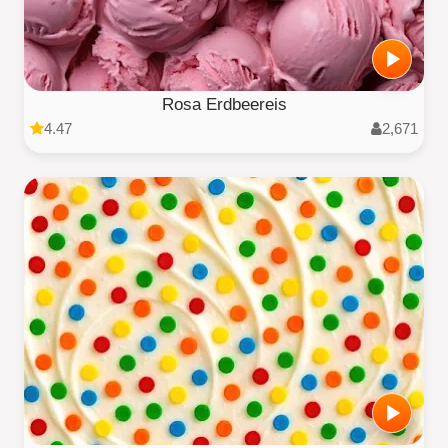
Rosa Erdbeereis
4.47
2,671