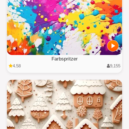
Farbspritzer
4.58
9,155