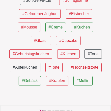
#Soft-Serve-Eis
#Schlagsahne
#Gefrorener Joghurt
#Eisbecher
#Mousse
#Creme
#Kuchen
#Glasur
#Cupcake
#Geburtstagskuchen
#Kuchen
#Torte
#Apfelkuchen
#Torte
#Hochzeitstorte
#Gebäck
#Krapfen
#Muffin