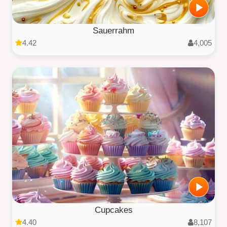
Sauerrahm
4.42
4,005
Cupcakes
4.40
8,107