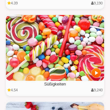
4.39
9,190
Süßigkeiten
4.54
9,240