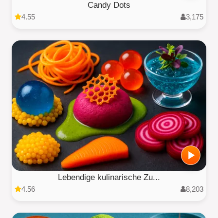
Candy Dots
4.55
3,175
Lebendige kulinarische Zu...
4.56
8,203