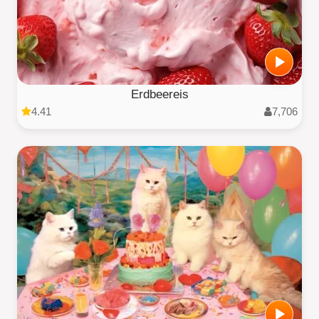
Erdbeereis
4.41
7,706