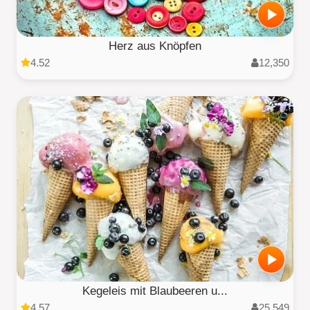
Herz aus Knöpfen
4.52
12,350
Kegeleis mit Blaubeeren u...
4.57
25,549