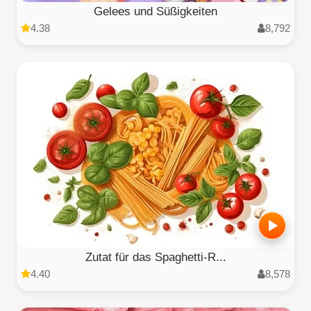
Gelees und Süßigkeiten
4.38
8,792
Zutat für das Spaghetti-R...
4.40
8,578