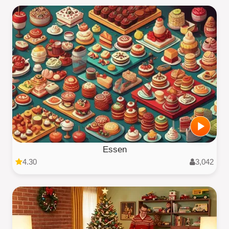
Essen
4.30
3,042