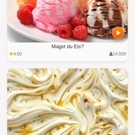
Magst du Eis?
4.50
14,559