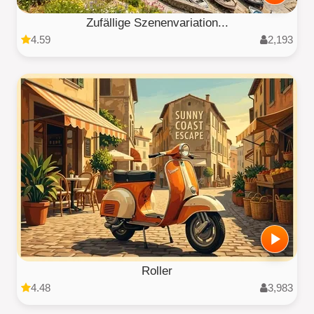
Zufällige Szenenvariation...
4.59
2,193
Roller
4.48
3,983