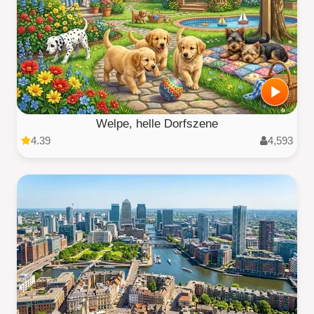
Welpe, helle Dorfszene
4.39
4,593