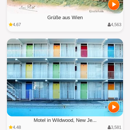
Grüße aus Wien
4.67
4,563
Motel in Wildwood, New Je...
4.48
3,581