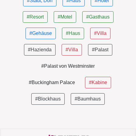
#Stadt, Dorf
#Haus
#Hotel
#Resort
#Motel
#Gasthaus
#Gehäuse
#Haus
#Villa
#Hazienda
#Villa
#Palast
#Palast von Westminster
#Buckingham Palace
#Kabine
#Blockhaus
#Baumhaus