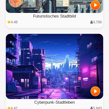
Futuristisches Stadtbild
4.48
4,706
Cyberpunk-Stadtleben
4.42
5,849