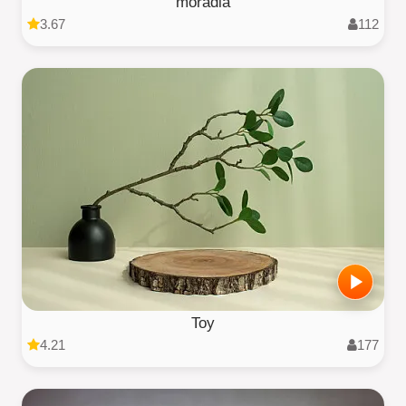
moradia
3.67
112
Toy
4.21
177