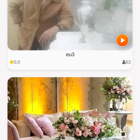
eu3
0.0
63