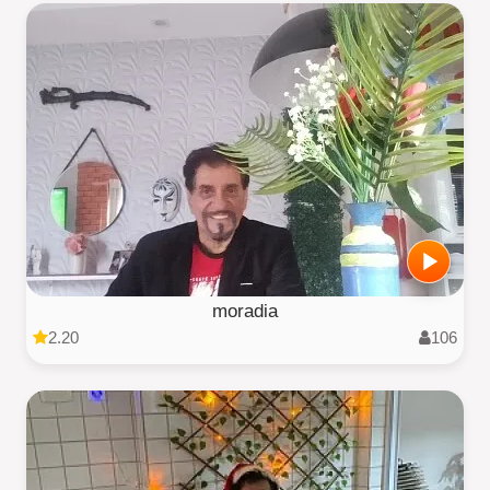
moradia
2.20
106