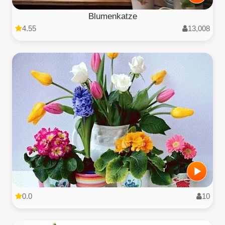
Blumenkatze
4.55
13,008
0.0
10