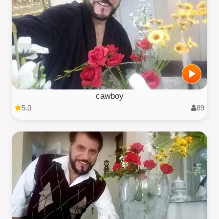
cawboy
5.0
89