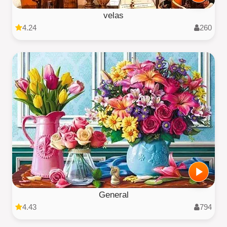
velas
4.24
260
General
4.43
794