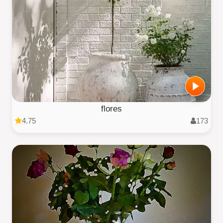
flores
4.75
173