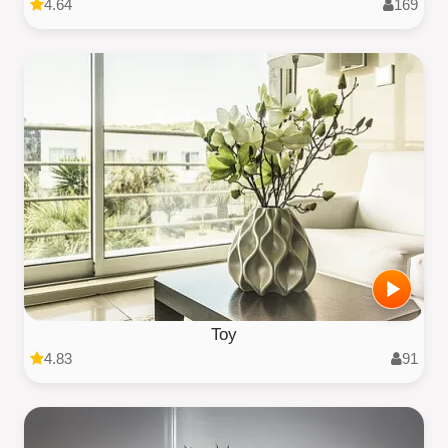
4.64
169
Toy
4.83
91