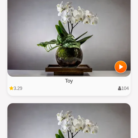
Toy
3.29
104