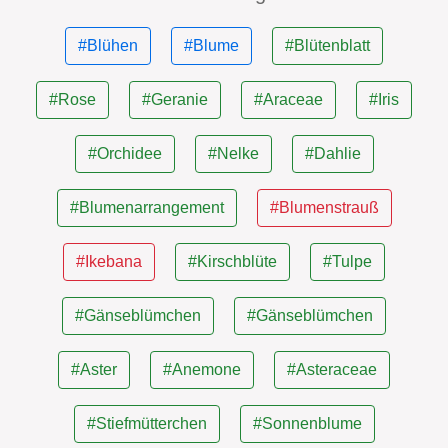
#Blühen
#Blume
#Blütenblatt
#Rose
#Geranie
#Araceae
#Iris
#Orchidee
#Nelke
#Dahlie
#Blumenarrangement
#Blumenstrauß
#Ikebana
#Kirschblüte
#Tulpe
#Gänseblümchen
#Gänseblümchen
#Aster
#Anemone
#Asteraceae
#Stiefmütterchen
#Sonnenblume