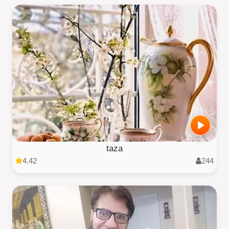
taza
4.42
244