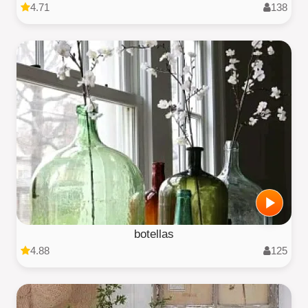
4.71
138
botellas
4.88
125