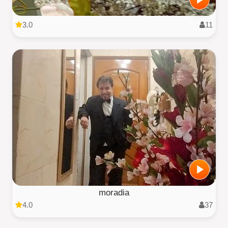
3.0
11
moradia
4.0
37