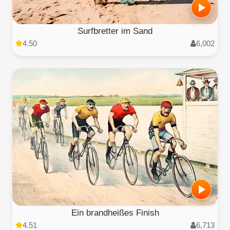
Surfbretter im Sand
4.50
6,002
Ein brandheißes Finish
4.51
6,713