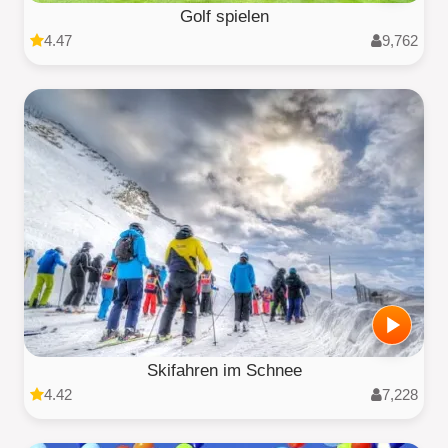
Golf spielen
4.47
9,762
Skifahren im Schnee
4.42
7,228