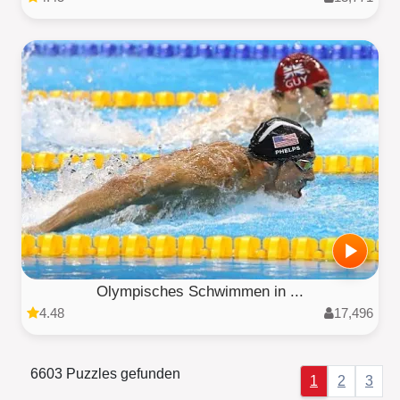
Olympisches Schwimmen in ...
4.48
17,496
6603 Puzzles gefunden
1
2
3