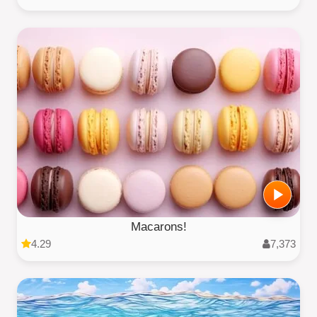
Macarons!
4.29
7,373