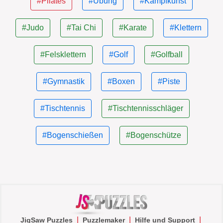
#Pilates
#Übung
#Kampfkunst
#Judo
#Tai Chi
#Karate
#Klettern
#Felsklettern
#Golf
#Golfball
#Gymnastik
#Boxen
#Piste
#Tischtennis
#Tischtennisschläger
#Bogenschießen
#Bogenschütze
|
|
|
JigSaw Puzzles
Puzzlemaker
Hilfe und Support