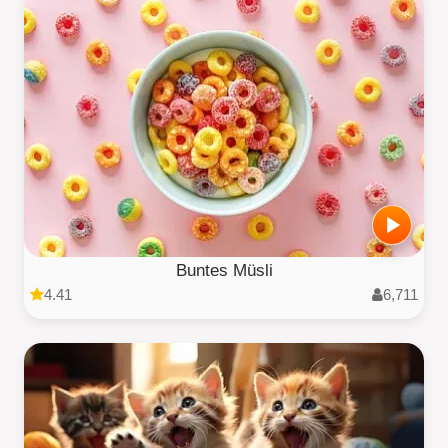
Buntes Müsli
4.41
6,711