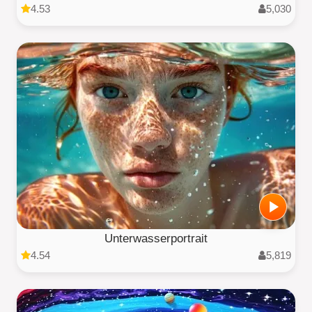
4.53
5,030
Unterwasserportrait
4.54
5,819