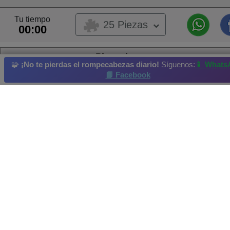
Tu tiempo
25 Piezas
00:00
Playa de arena
🧩
¡No te pierdas el rompecabezas diario!
Síguenos:
📱 Whats
📘 Facebook
playa
Atolón
Paisaje
Selva
lago
Rompecabezas diario
: 14/07/2024
Campeón actual: rike Realizado en: 2024-07-24
Credenciales y derechos de autor: rawpixel