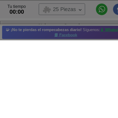
Tu tiempo
25 Piezas
00:00
Nyhavn en Copenhague
🧩
¡No te pierdas el rompecabezas diario!
Síguenos:
📱 Whats
📘 Facebook
Barco
Bote de remos
Canoa
Velero
Góndola
Rompecabezas diario
: 12/05/2016
Campeón actual: Helsbels Realizado en: 2016-05-16
Credenciales y derechos de autor: JSPuzzles.com