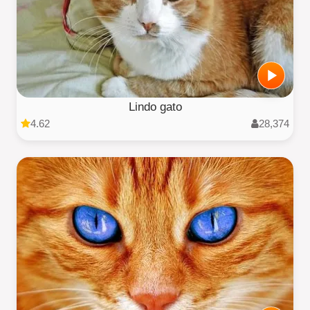
Lindo gato
4.62
28,374