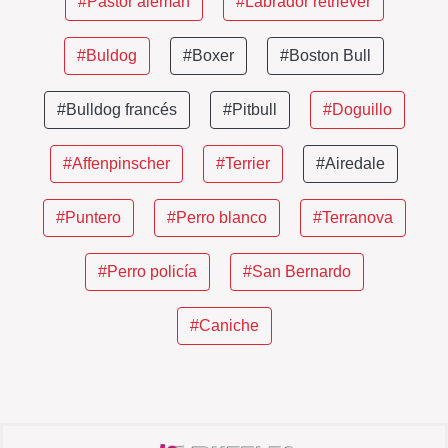
#Pastor alemán
#Labrador retriever
#Buldog
#Boxer
#Boston Bull
#Bulldog francés
#Pitbull
#Doguillo
#Affenpinscher
#Terrier
#Airedale
#Puntero
#Perro blanco
#Terranova
#Perro policía
#San Bernardo
#Caniche