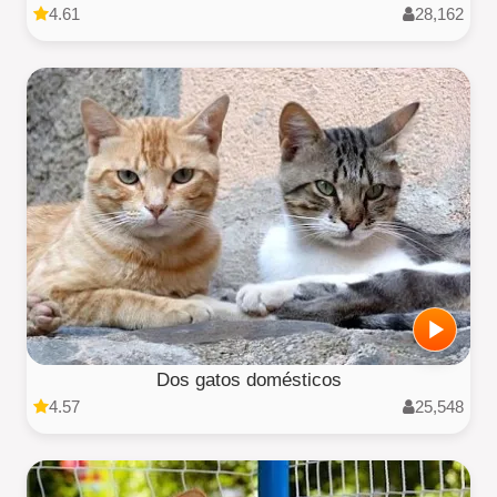
4.61
28,162
Dos gatos domésticos
4.57
25,548