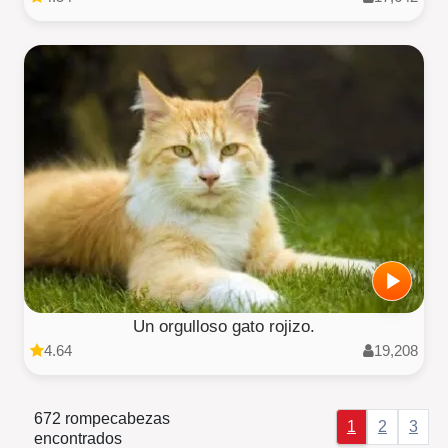
Un orgulloso gato rojizo.
4.64
19,208
672 rompecabezas
1
2
3
encontrados