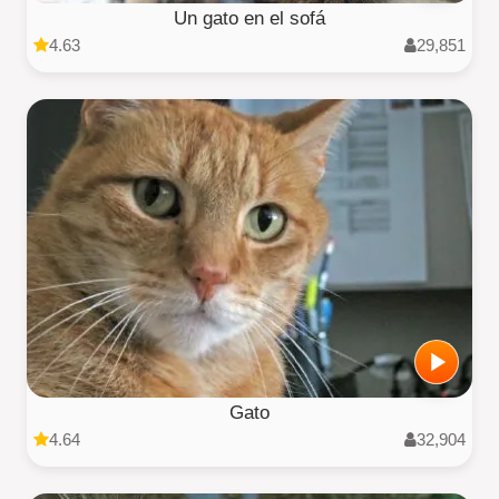
Un gato en el sofá
4.63
29,851
Gato
4.64
32,904