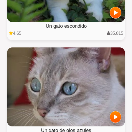
Un gato escondido
4.65
35,815
Un gato de ojos azules