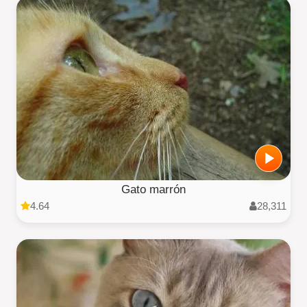
Gato marrón
4.64
28,311