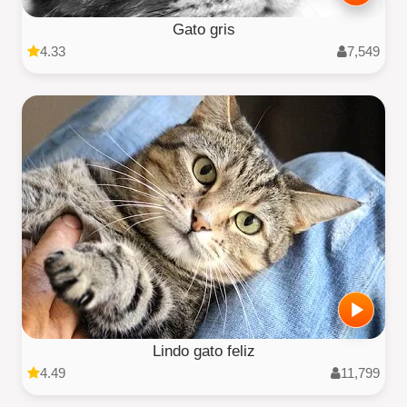
Gato gris
4.33
7,549
Lindo gato feliz
4.49
11,799