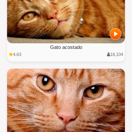
Gato acostado
4.63
16,104