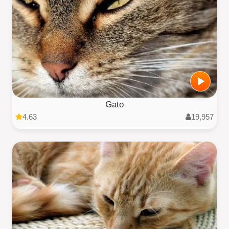
Gato
4.63
19,957