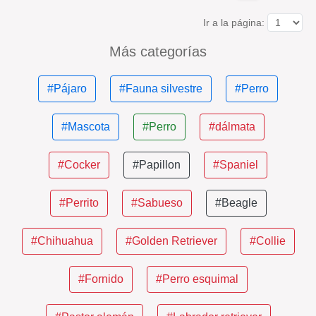
Ir a la página:
Más categorías
#Pájaro
#Fauna silvestre
#Perro
#Mascota
#Perro
#dálmata
#Cocker
#Papillon
#Spaniel
#Perrito
#Sabueso
#Beagle
#Chihuahua
#Golden Retriever
#Collie
#Fornido
#Perro esquimal