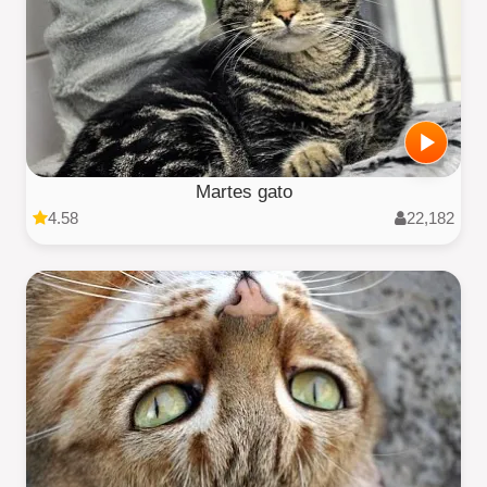
Martes gato
4.58
22,182