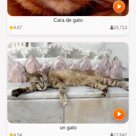
Cara de gato
4.67
15,713
un gato
4.54
17,642