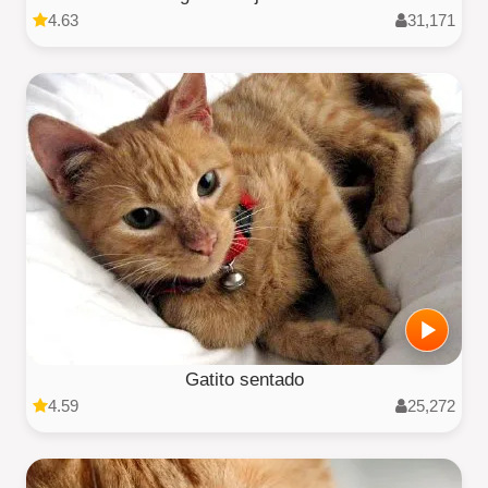
4.63
31,171
Gatito sentado
4.59
25,272