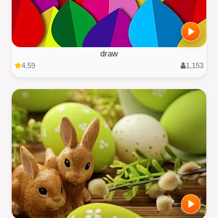
draw
4.59
1,153