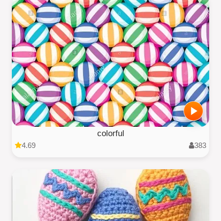
colorful
4.69
383