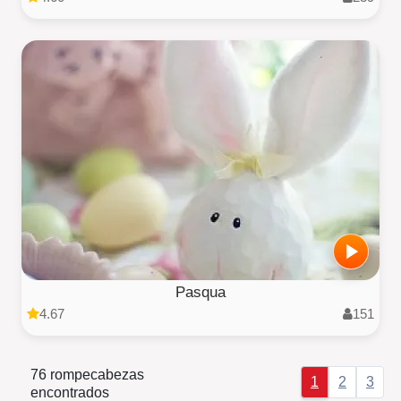
Pasqua
4.67
151
76 rompecabezas
1
2
3
encontrados