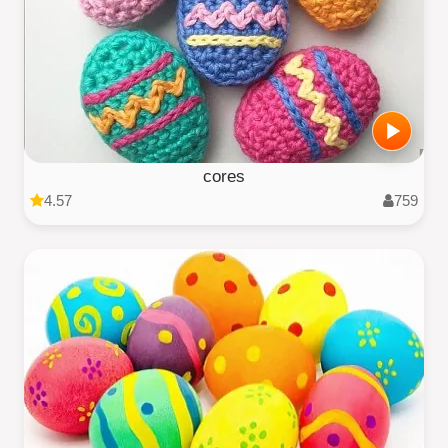
cores
4.57
759