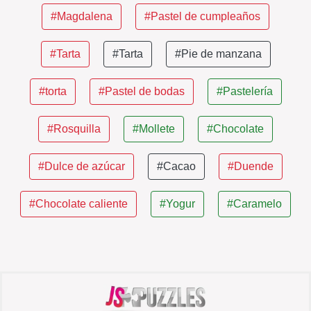
#Magdalena
#Pastel de cumpleaños
#Tarta
#Tarta
#Pie de manzana
#torta
#Pastel de bodas
#Pastelería
#Rosquilla
#Mollete
#Chocolate
#Dulce de azúcar
#Cacao
#Duende
#Chocolate caliente
#Yogur
#Caramelo