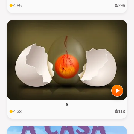
4.85
396
a
4.33
118