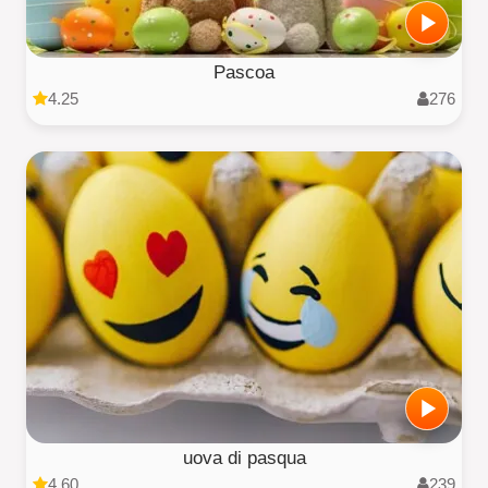
Pascoa
4.25
276
uova di pasqua
4.60
239