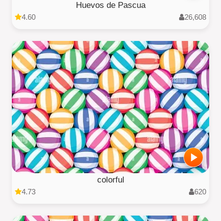
Huevos de Pascua
4.60
26,608
colorful
4.73
620