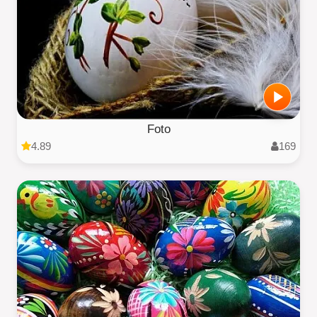
Foto
4.89
169