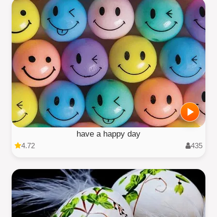
have a happy day
4.72
435