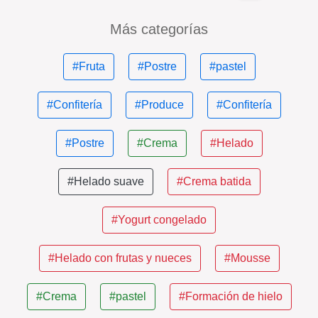
Más categorías
#Fruta
#Postre
#pastel
#Confitería
#Produce
#Confitería
#Postre
#Crema
#Helado
#Helado suave
#Crema batida
#Yogurt congelado
#Helado con frutas y nueces
#Mousse
#Crema
#pastel
#Formación de hielo