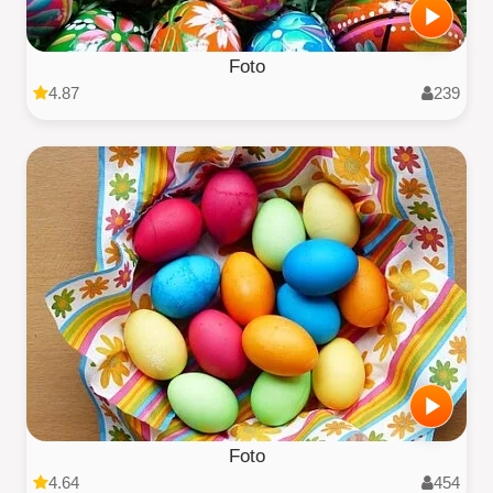
Foto
4.87
239
Foto
4.64
454