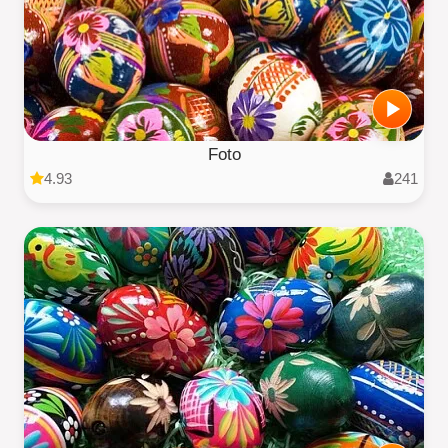
Foto
4.93
241