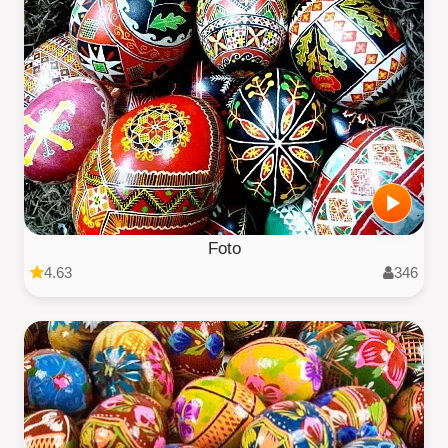
Foto
4.63
346