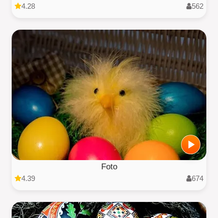
4.28
562
Foto
4.39
674