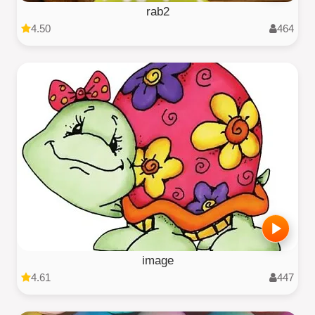
rab2
4.50
464
image
4.61
447