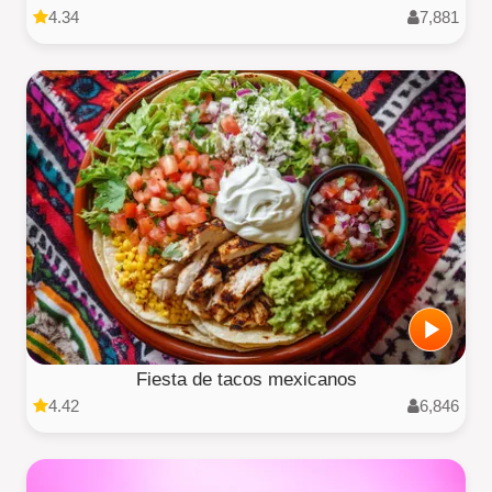
4.34
7,881
Fiesta de tacos mexicanos
4.42
6,846