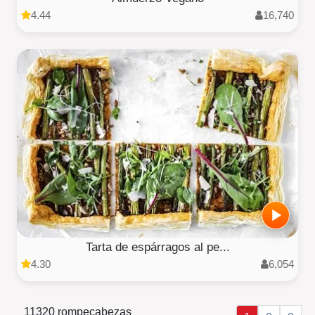
4.44
16,740
Tarta de espárragos al pe...
4.30
6,054
11320 rompecabezas