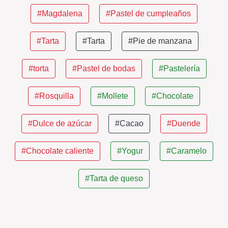
#Magdalena
#Pastel de cumpleaños
#Tarta
#Tarta
#Pie de manzana
#torta
#Pastel de bodas
#Pastelería
#Rosquilla
#Mollete
#Chocolate
#Dulce de azúcar
#Cacao
#Duende
#Chocolate caliente
#Yogur
#Caramelo
#Tarta de queso