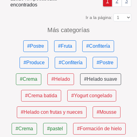
1
2
3
encontrados
Ir a la página:
Más categorías
#Postre
#Fruta
#Confitería
#Produce
#Confitería
#Postre
#Crema
#Helado
#Helado suave
#Crema batida
#Yogurt congelado
#Helado con frutas y nueces
#Mousse
#Crema
#pastel
#Formación de hielo