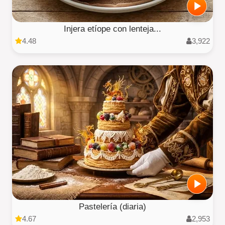
Injera etíope con lenteja...
4.48
3,922
Pastelería (diaria)
4.67
2,953