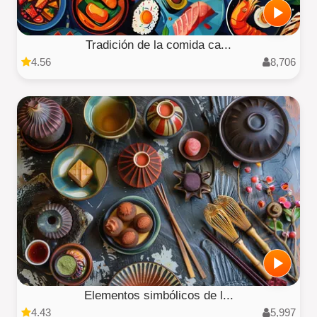
Tradición de la comida ca...
4.56
8,706
Elementos simbólicos de l...
4.43
5,997