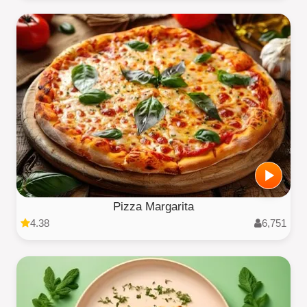
Pizza Margarita
4.38
6,751