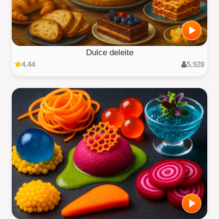
Dulce deleite
4.44
5,928