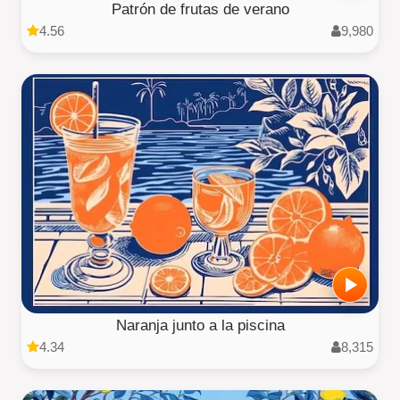
Patrón de frutas de verano
4.56
9,980
Naranja junto a la piscina
4.34
8,315