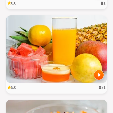
0.0
1
5.0
31