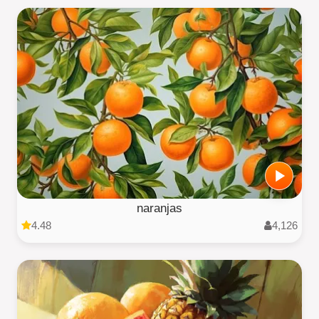
naranjas
4.48
4,126