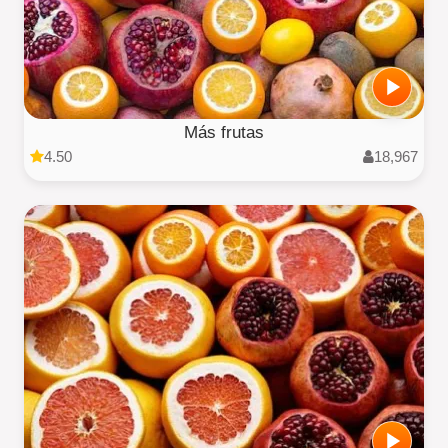
Más frutas
4.50
18,967