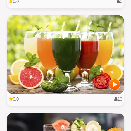
0.0
0
0.0
13