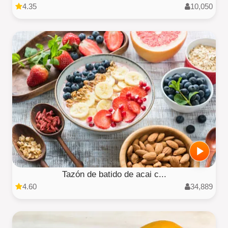
4.35
10,050
Tazón de batido de acai c...
4.60
34,889