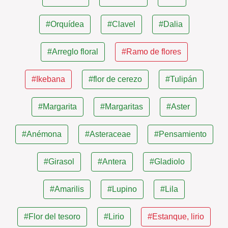
#Orquídea
#Clavel
#Dalia
#Arreglo floral
#Ramo de flores
#Ikebana
#flor de cerezo
#Tulipán
#Margarita
#Margaritas
#Aster
#Anémona
#Asteraceae
#Pensamiento
#Girasol
#Antera
#Gladiolo
#Amarilis
#Lupino
#Lila
#Flor del tesoro
#Lirio
#Estanque, lirio