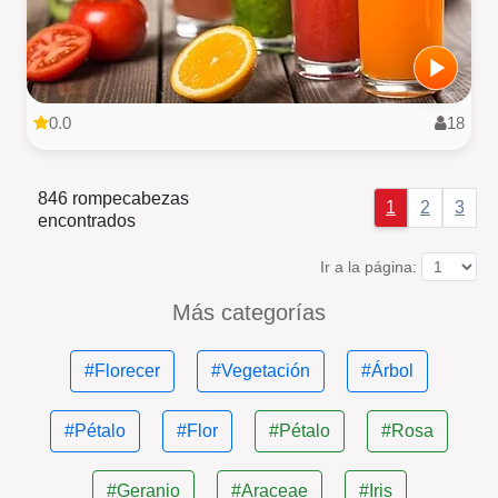
0.0
18
846 rompecabezas
1
2
3
encontrados
Ir a la página:
Más categorías
#Florecer
#Vegetación
#Árbol
#Pétalo
#Flor
#Pétalo
#Rosa
#Geranio
#Araceae
#Iris