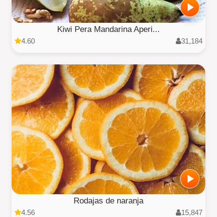
Kiwi Pera Mandarina Aperi...
4.60
31,184
Rodajas de naranja
4.56
15,847