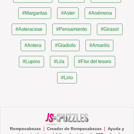
#Margaritas
#Aster
#Anémona
#Asteraceae
#Pensamiento
#Girasol
#Antera
#Gladiolo
#Amarilis
#Lupino
#Lila
#Flor del tesoro
#Lirio
|
|
Rompecabezas
Creador de Rompecabezas
Ayuda y