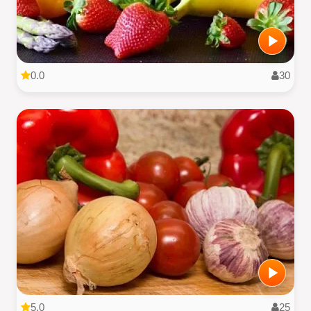
0.0
30
5.0
25