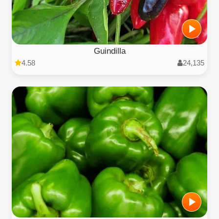
Guindilla
4.58
24,135