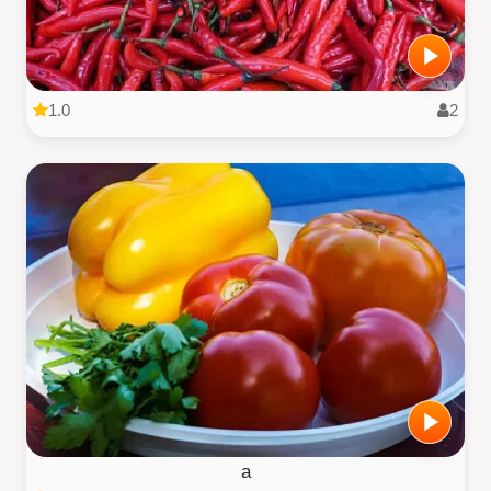
1.0
2
a