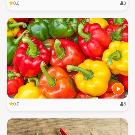
0.0
0
0.0
5