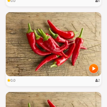
0.0
6
0.0
2