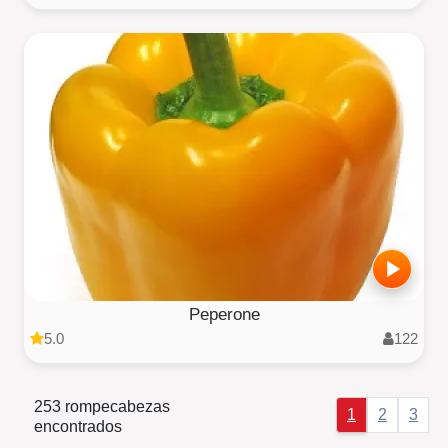
Peperone
5.0
122
253 rompecabezas
1
2
3
encontrados