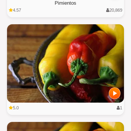
Pimientos
4.57
20,869
5.0
1