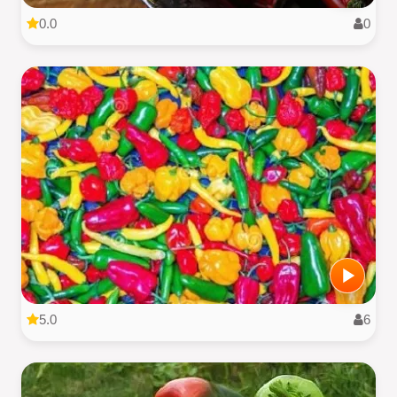
0.0
0
5.0
6