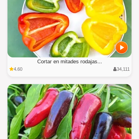
Cortar en mitades rodajas...
4.60
34,111