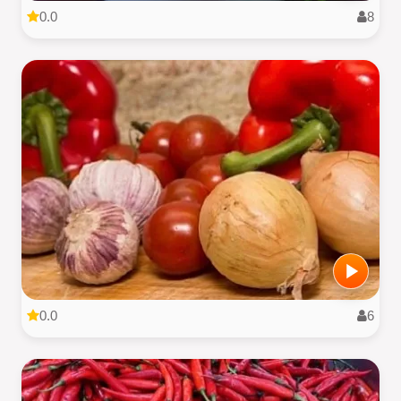
0.0
8
0.0
6