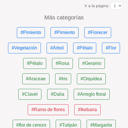
Ir a la página:
Más categorías
#Pimiento
#Pimiento
#Florecer
#Vegetación
#Árbol
#Pétalo
#Flor
#Pétalo
#Rosa
#Geranio
#Araceae
#Iris
#Orquídea
#Clavel
#Dalia
#Arreglo floral
#Ramo de flores
#Ikebana
#flor de cerezo
#Tulipán
#Margarita