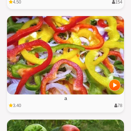
4.50
154
a
3.40
78