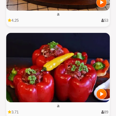
a
4.25
53
a
3.71
89