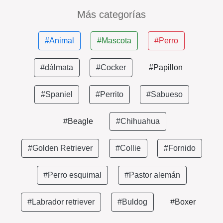
Más categorías
#Animal
#Mascota
#Perro
#dálmata
#Cocker
#Papillon
#Spaniel
#Perrito
#Sabueso
#Beagle
#Chihuahua
#Golden Retriever
#Collie
#Fornido
#Perro esquimal
#Pastor alemán
#Labrador retriever
#Buldog
#Boxer