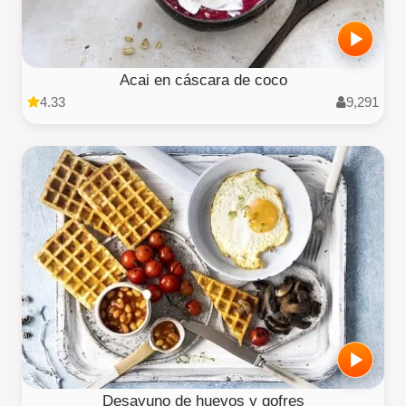
Acai en cáscara de coco
4.33
9,291
Desayuno de huevos y gofres