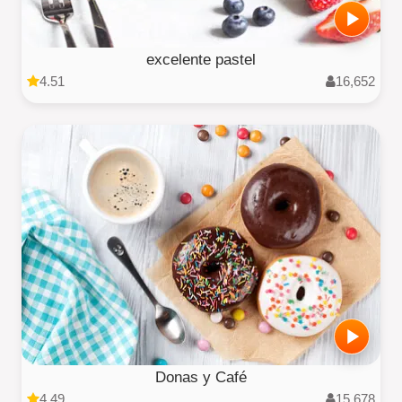
excelente pastel
4.51
16,652
Donas y Café
4.49
15,678