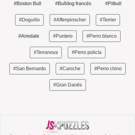
#Boston Bull
#Bulldog francés
#Pitbull
#Doguillo
#Affenpinscher
#Terrier
#Airedale
#Puntero
#Perro blanco
#Terranova
#Perro policía
#San Bernardo
#Caniche
#Perro chino
#Gran Danés