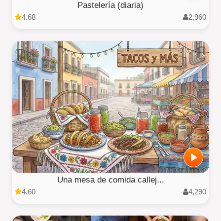
Pastelería (diaria)
4.68
2,960
Una mesa de comida callej...
4.60
4,290