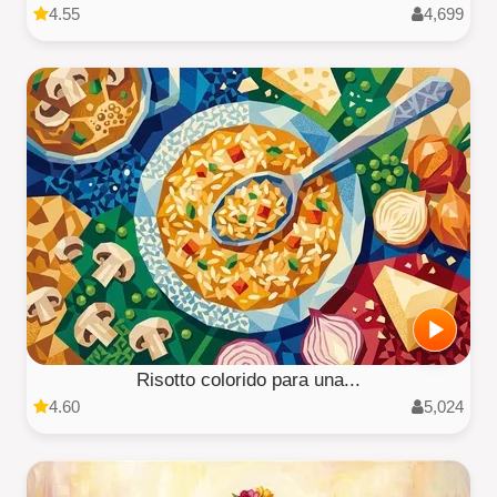
4.55
4,699
Risotto colorido para una...
4.60
5,024