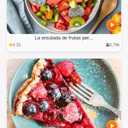
La ensalada de frutas per...
4.33
8,796