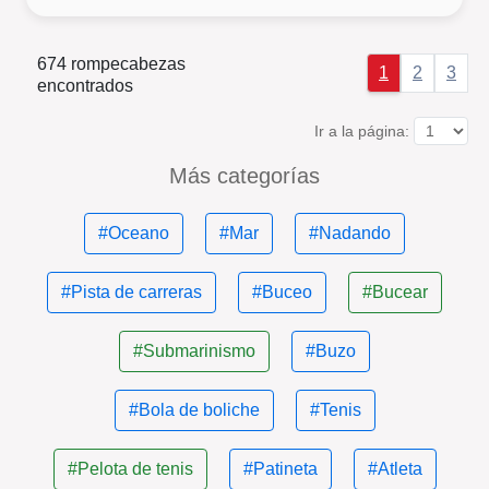
674 rompecabezas
1
2
3
encontrados
Ir a la página:
Más categorías
#Oceano
#Mar
#Nadando
#Pista de carreras
#Buceo
#Bucear
#Submarinismo
#Buzo
#Bola de boliche
#Tenis
#Pelota de tenis
#Patineta
#Atleta