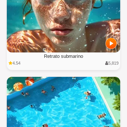
Retrato submarino
4.54
5,819