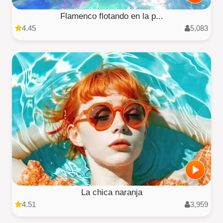
Flamenco flotando en la p...
4.45
5,083
La chica naranja
4.51
3,959