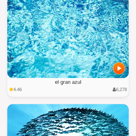
el gran azul
4.46
6,278