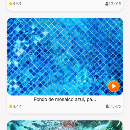
4.53
13,019
Fondo de mosaico azul, pa...
4.42
11,872