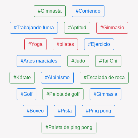
#Gimnasta
#Corriendo
#Trabajando fuera
#Aptitud
#Gimnasio
#Yoga
#pilates
#Ejercicio
#Artes marciales
#Judo
#Tai Chi
#Kárate
#Alpinismo
#Escalada de roca
#Golf
#Pelota de golf
#Gimnasia
#Boxeo
#Pista
#Ping pong
#Paleta de ping pong