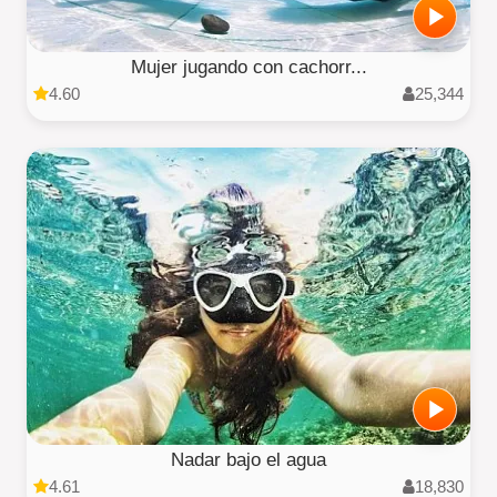
Mujer jugando con cachorr...
4.60
25,344
Nadar bajo el agua
4.61
18,830