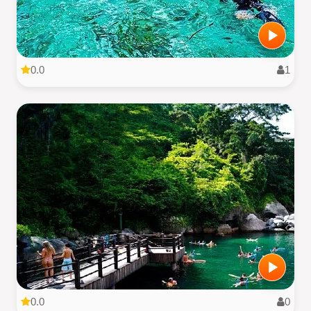
0.0
1
0.0
0