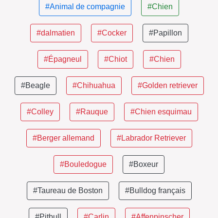
#Animal de compagnie
#Chien
#dalmatien
#Cocker
#Papillon
#Épagneul
#Chiot
#Chien
#Beagle
#Chihuahua
#Golden retriever
#Colley
#Rauque
#Chien esquimau
#Berger allemand
#Labrador Retriever
#Bouledogue
#Boxeur
#Taureau de Boston
#Bulldog français
#Pitbull
#Carlin
#Affenpinscher