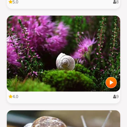
5.0
8
4.0
9