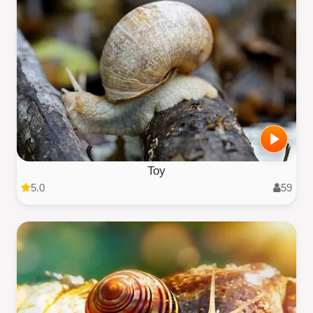
Toy
5.0
59