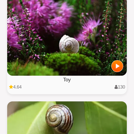
Toy
4.64
130