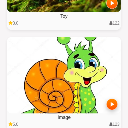
Toy
3.0
122
image
5.0
123