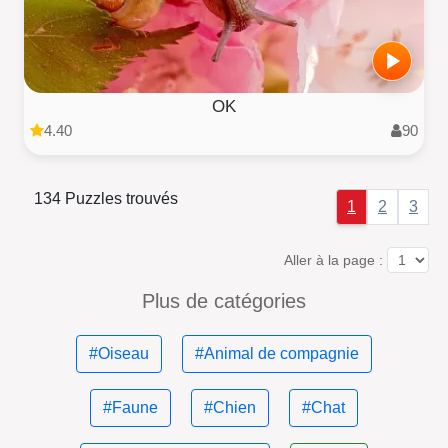
OK
4.40
90
134 Puzzles trouvés
1
2
3
Aller à la page :
Plus de catégories
#Oiseau
#Animal de compagnie
#Faune
#Chien
#Chat