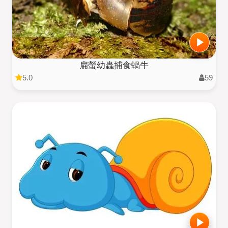
扁螢幼蟲捕食蝸牛
5.0
59