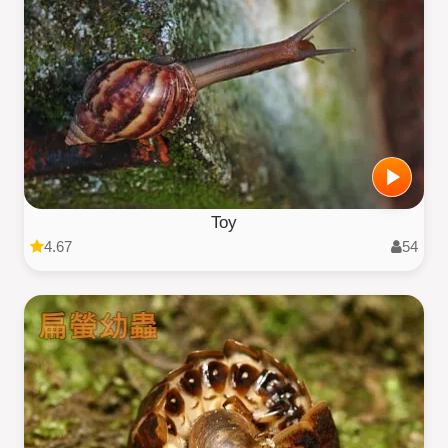
Toy
4.67
54