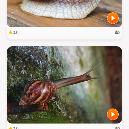
0.0
2
0.0
3