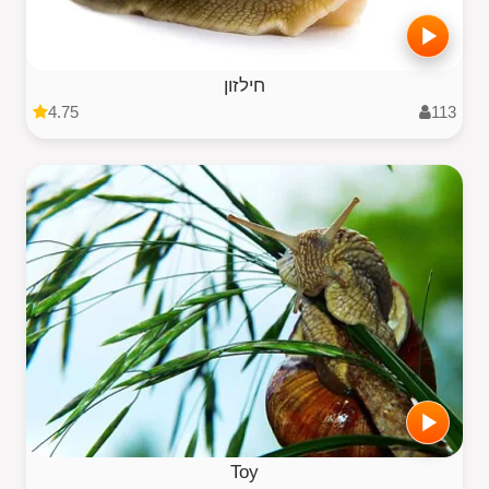
חילזון
4.75
113
Toy