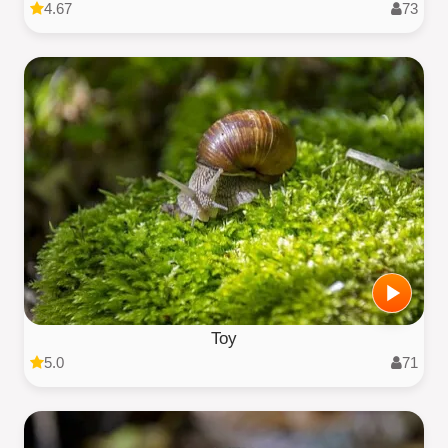
4.67
73
Toy
5.0
71