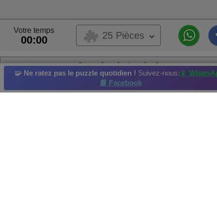
Votre temps
25 Pièces
00:00
Symphonie tropicale
🧩
Ne ratez pas le puzzle quotidien !
Suivez-nous:
📱 WhatsA
📘 Facebook
Graphique
Art floral
Galerie d'art
Mosaïque
Vitrail
Casse-tête quotidien
: 21/01/2025
Meilleur Score par : beswitched Résolu en :2025-01-21
Crédit photo et copyright :JSPuzzles