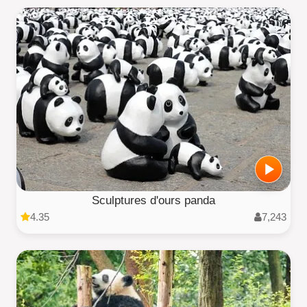
Sculptures d'ours panda
4.35
7,243