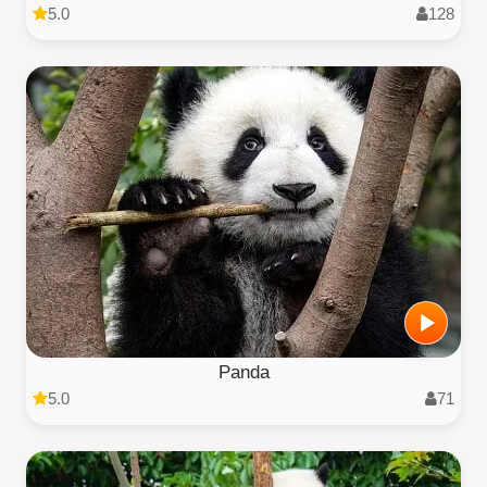
5.0
128
Panda
5.0
71