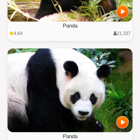
Panda
4.64
21,337
Panda