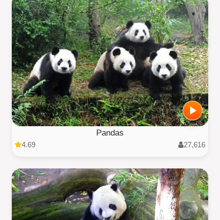
Pandas
4.69
27,616