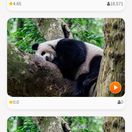
4.65
18,571
0.0
0