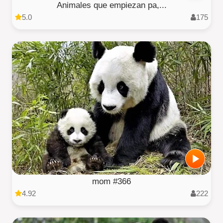
Animales que empiezan pa,...
5.0
175
mom #366
4.92
222