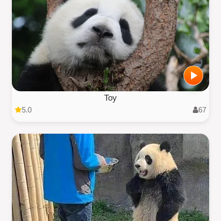
Toy
5.0
67