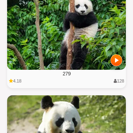
279
4.18
128