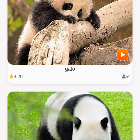
gato
4.20
54