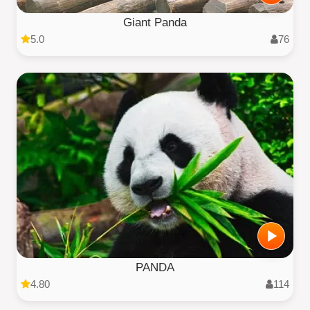
Giant Panda
5.0
76
PANDA
4.80
114