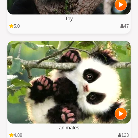
Toy
5.0
47
animales
4.88
123