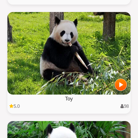
Toy
5.0
98