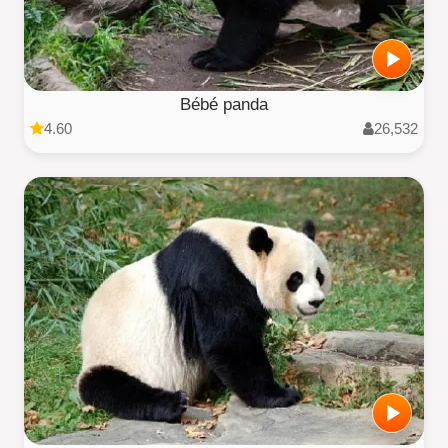
Bébé panda
4.60
26,532