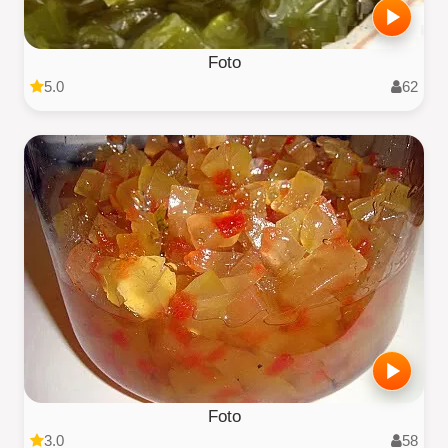
Foto
5.0
62
Foto
3.0
58