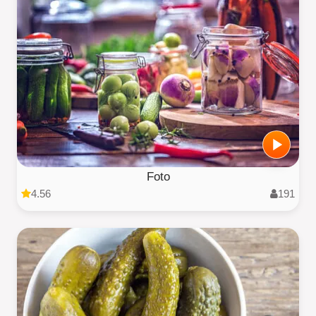
Foto
4.56
191