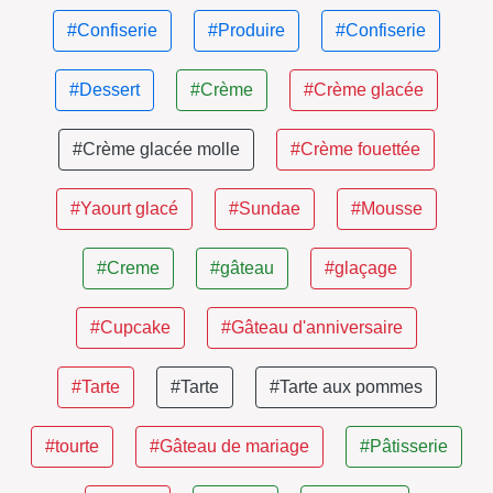
#Confiserie
#Produire
#Confiserie
#Dessert
#Crème
#Crème glacée
#Crème glacée molle
#Crème fouettée
#Yaourt glacé
#Sundae
#Mousse
#Creme
#gâteau
#glaçage
#Cupcake
#Gâteau d'anniversaire
#Tarte
#Tarte
#Tarte aux pommes
#tourte
#Gâteau de mariage
#Pâtisserie