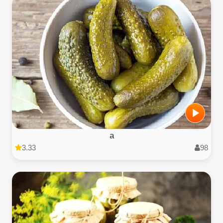
a
3.33
98