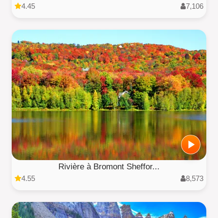
4.45
7,106
Rivière à Bromont Sheffor...
4.55
8,573