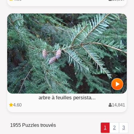
arbre à feuilles persista...
4.60
14,841
1955 Puzzles trouvés
1
2
3