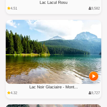
Lac Lacul Rosu
4.51
9,582
Lac Noir Glaciaire - Mont...
4.32
9,727