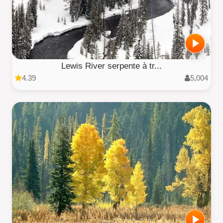
Lewis River serpente à tr...
4.39
5,004