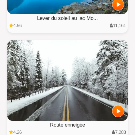
Lever du soleil au lac Mo...
4.56
11,161
Route enneigée
4.26
7,283