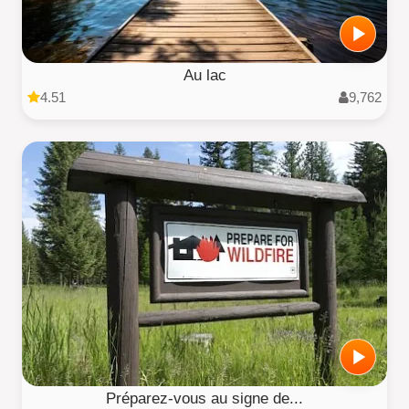
Au lac
4.51
9,762
Préparez-vous au signe de...