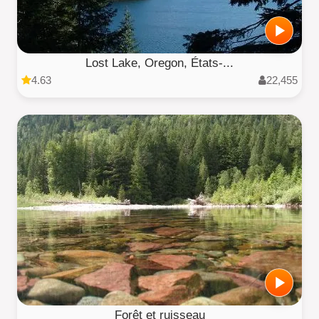
Lost Lake, Oregon, États-...
4.63
22,455
Forêt et ruisseau