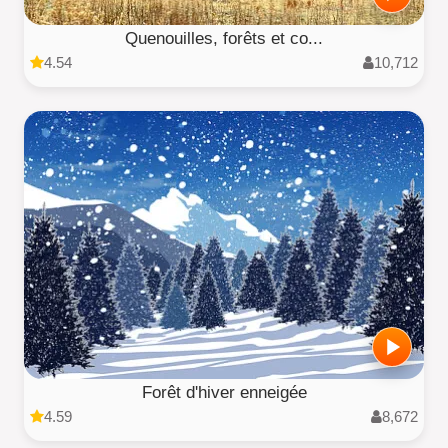
Quenouilles, forêts et co...
4.54
10,712
Forêt d'hiver enneigée
4.59
8,672