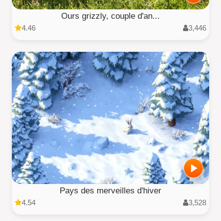
Ours grizzly, couple d'an...
4.46
3,446
Pays des merveilles d'hiver
4.54
3,528