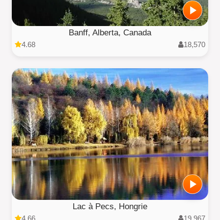
Banff, Alberta, Canada
4.68
18,570
Lac à Pecs, Hongrie
4.66
19,967