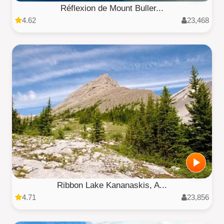
Réflexion de Mount Buller...
4.62
23,468
Ribbon Lake Kananaskis, A...
4.71
23,856