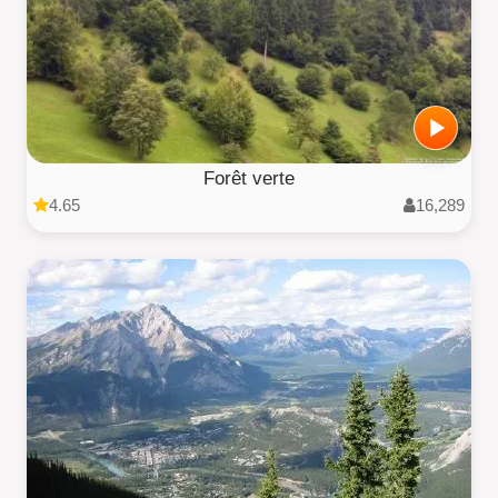
Forêt verte
4.65
16,289