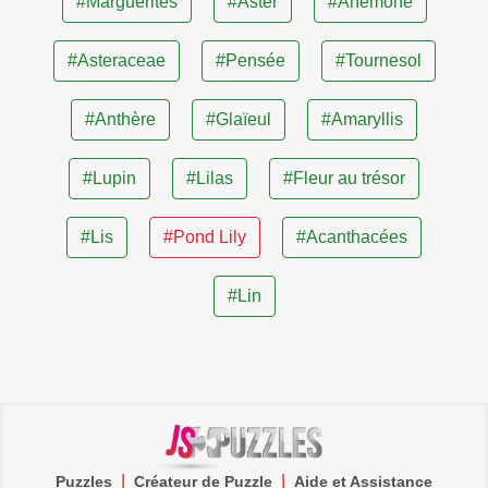
#Marguerites
#Aster
#Anémone
#Asteraceae
#Pensée
#Tournesol
#Anthère
#Glaïeul
#Amaryllis
#Lupin
#Lilas
#Fleur au trésor
#Lis
#Pond Lily
#Acanthacées
#Lin
|
|
Puzzles
Créateur de Puzzle
Aide et Assistance