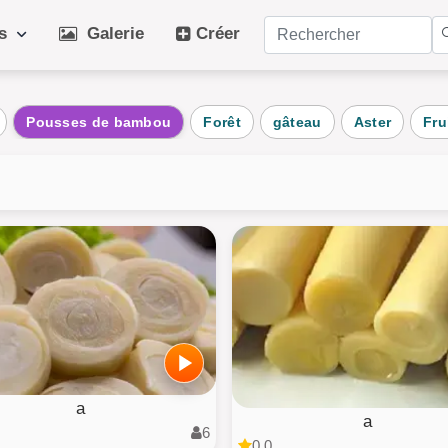
es
Galerie
Créer
ries populaires
Pousses de bambou
Forêt
gâteau
Aster
Fru
dien
Art
Ch
aux
Hiver
Pl
nts
Chien
Fru
age
Plante
Vé
au
Architecture
Puz
ts
AI Art
Tou
a
a
6
0.0