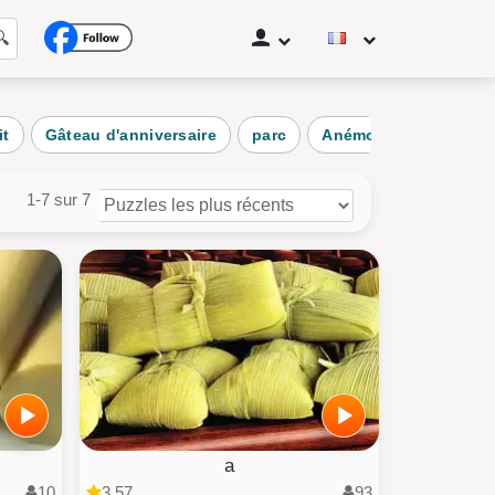
🔍
it
Gâteau d'anniversaire
parc
Anémone
Mariage
at
age
1-7 sur 7
it
hicule
zles des utilisateurs
tes les categories
a
10
3.57
93