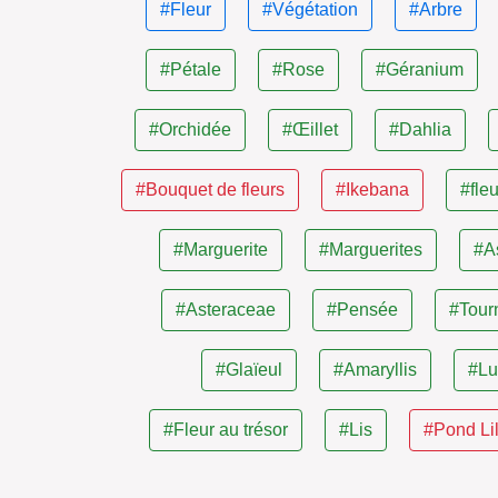
#Fleur
#Végétation
#Arbre
#Pétale
#Rose
#Géranium
#Orchidée
#Œillet
#Dahlia
#Bouquet de fleurs
#Ikebana
#fleu
#Marguerite
#Marguerites
#A
#Asteraceae
#Pensée
#Tour
#Glaïeul
#Amaryllis
#Lu
#Fleur au trésor
#Lis
#Pond Li