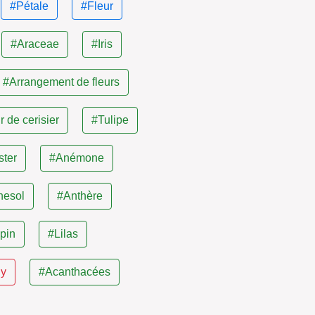
#Pétale
#Fleur
#Araceae
#Iris
#Arrangement de fleurs
r de cerisier
#Tulipe
ster
#Anémone
nesol
#Anthère
pin
#Lilas
ly
#Acanthacées