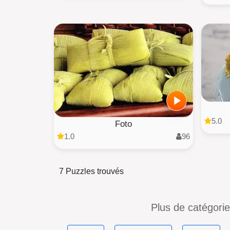
5.0
Foto
1.0
96
7 Puzzles trouvés
Plus de catégori