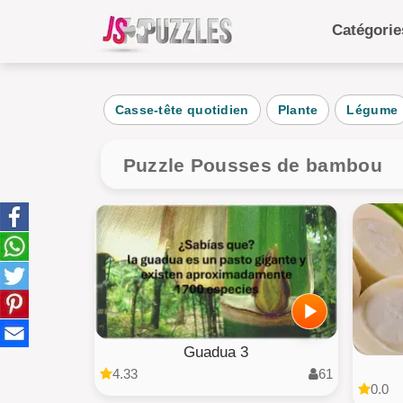
Catégori
Catégo
Casse-tête quotidien
Plante
Légume
Quoti
Anim
Puzzle Pousses de bambou
Alime
Pays
gâte
Enfan
Guadua 3
4.33
61
0.0