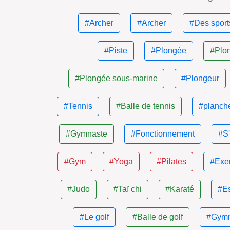
#Archer
#Archer
#Des sport
#Piste
#Plongée
#Plo
#Plongée sous-marine
#Plongeur
#Tennis
#Balle de tennis
#planche
#Gymnaste
#Fonctionnement
#S'
#Gym
#Yoga
#Pilates
#Exe
#Judo
#Taï chi
#Karaté
#E
#Le golf
#Balle de golf
#Gymn