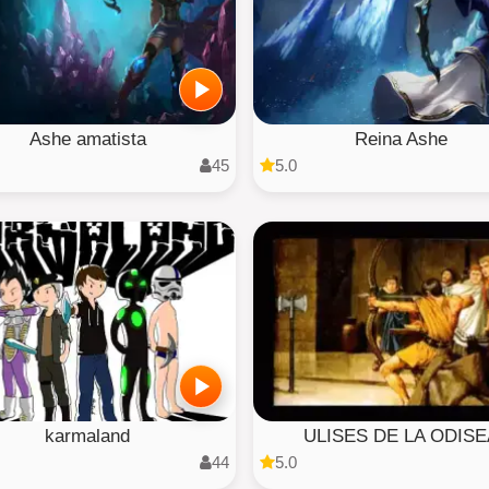
Ashe amatista
Reina Ashe
45
5.0
karmaland
ULISES DE LA ODISE
44
5.0