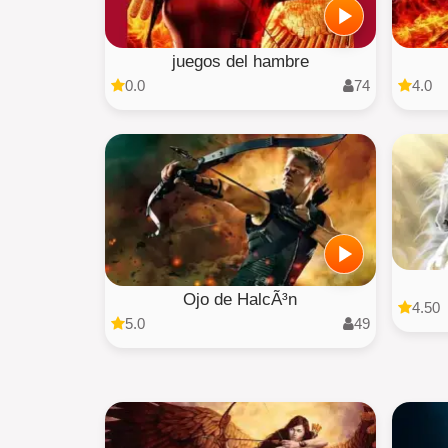
juegos del hambre
0.0
74
4.0
Ojo de HalcÃ³n
4.50
5.0
49