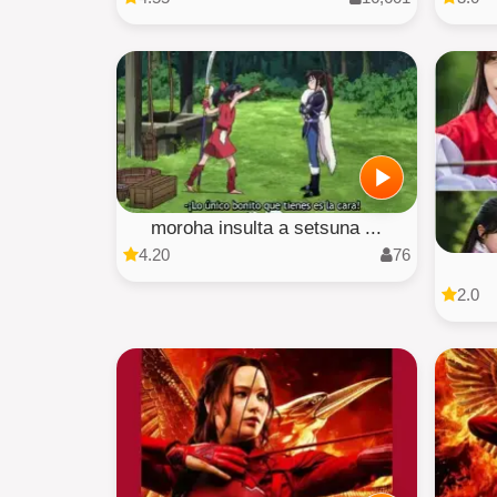
moroha insulta a setsuna ...
4.20
76
2.0