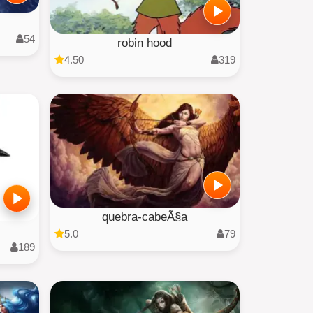
54
robin hood
4.50
319
quebra-cabeÃ§a
5.0
79
189