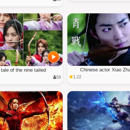
Chinese actor Xiao Zh
tale of the nine tailed
1.22
58