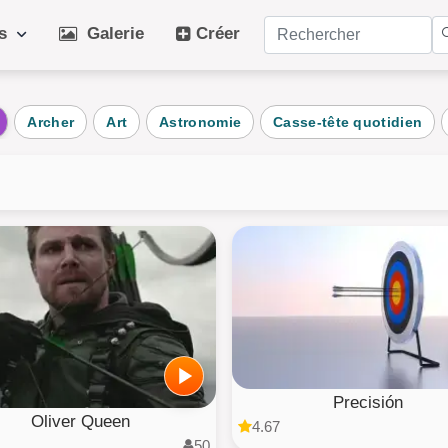
es
Galerie
Créer
ries populaires
Archer
Art
Astronomie
Casse-tête quotidien
dien
Art
Ch
aux
Hiver
Pl
nts
Chien
Fru
age
Plante
Vé
au
Architecture
Puz
ts
AI Art
Tou
Precisión
Oliver Queen
4.67
50