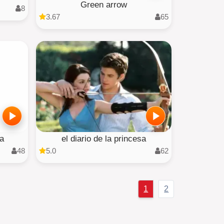
Green arrow
8
3.67
65
ha
el diario de la princesa
48
5.0
62
1
2