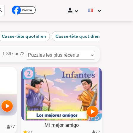
🔍
Casse-tête quotidien
Casse-tête quotidien
Casse-tête
at
age
1-36 sur 72
it
hicule
zles des utilisateurs
tes les categories
Mi mejor amigo
77
3.0
77