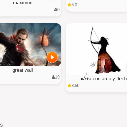
maximun
5.0
0
great wall
19
niÃ±a con arco y flec
3.50
es