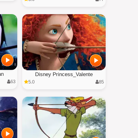
an
Disney Princess_Valente
63
5.0
85