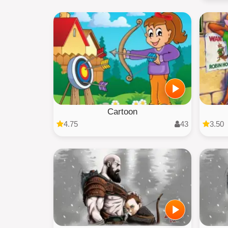
Cartoon
4.75
43
3.50