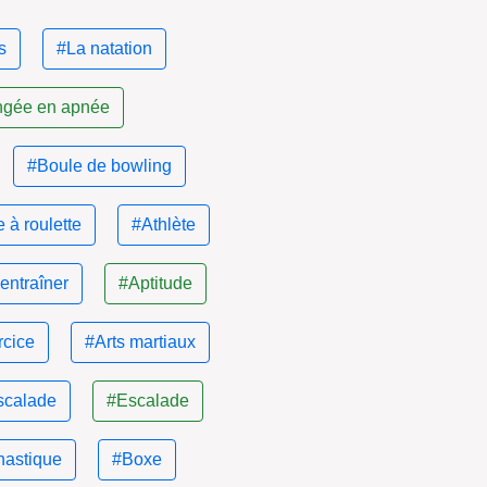
s
#La natation
ngée en apnée
#Boule de bowling
 à roulette
#Athlète
entraîner
#Aptitude
rcice
#Arts martiaux
scalade
#Escalade
astique
#Boxe