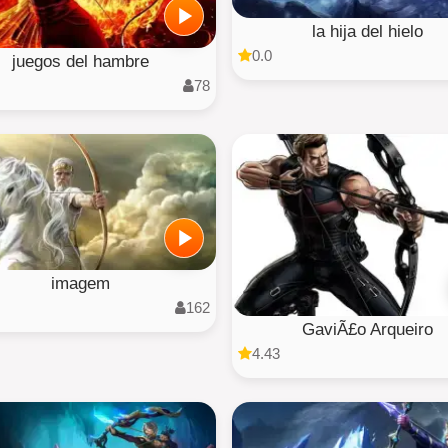
la hija del hielo
0.0
juegos del hambre
78
imagem
162
GaviÃ£o Arqueiro
4.43