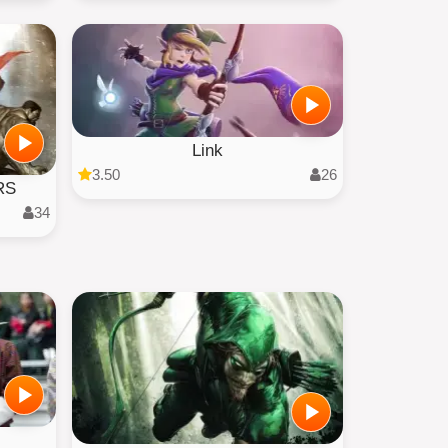
Link
3.50
26
RS
34