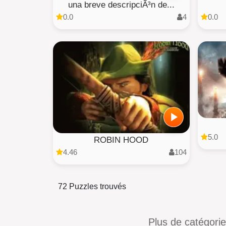
una breve descripciÃ³n de...
0.0
4
0.0
5.0
ROBIN HOOD
4.46
104
72 Puzzles trouvés
Plus de catégori