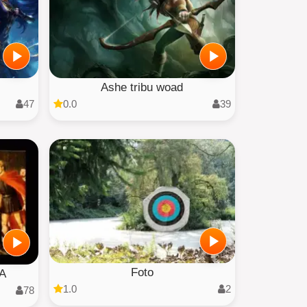
Ashe tribu woad
47
0.0
39
Foto
A
1.0
2
78