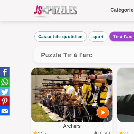
Catégori
Catégo
Casse-tête quotidien
sport
Tir à l'arc
Quoti
Anim
Puzzle Tir à l'arc
Alime
Pays
gâte
Enfan
Archers
4.55
16,601
3.0