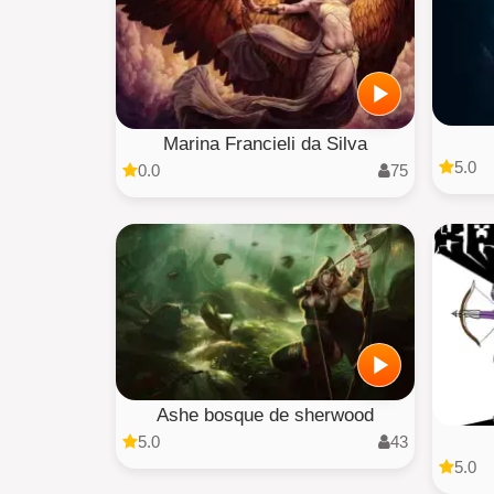
Marina Francieli da Silva
5.0
0.0
75
Ashe bosque de sherwood
5.0
43
5.0