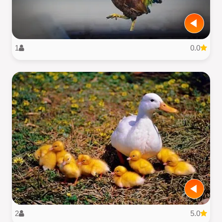
1
0.0
2
5.0