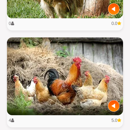
0
0.0
4
5.0