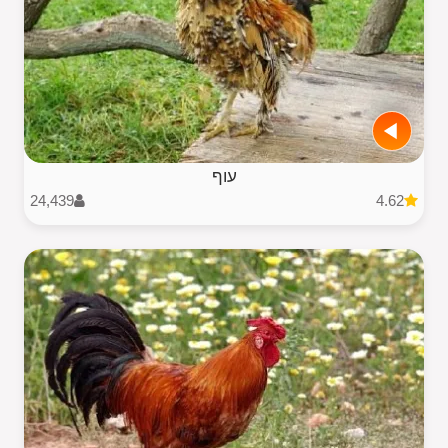
עוף
24,439
4.62