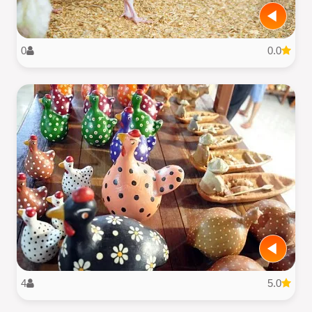
0
0.0
4
5.0