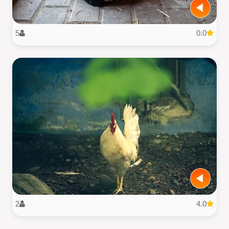
5
0.0
2
4.0