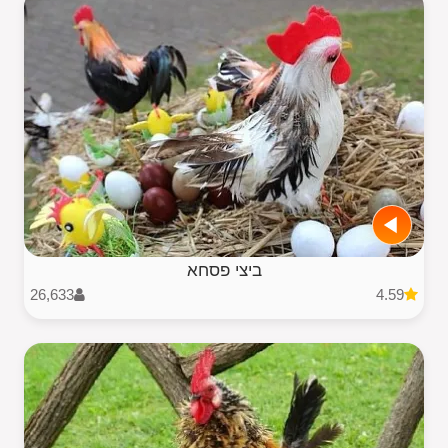
ביצי פסחא
26,633
4.59