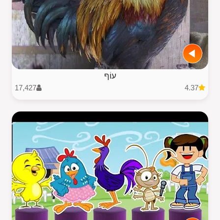
עוֹף
17,427
4.37