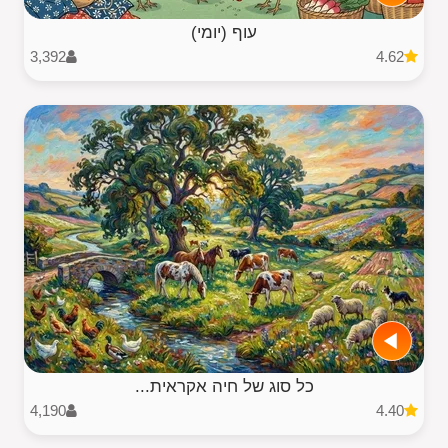
עוף (יומי)
3,392
4.62
כל סוג של חיה אקראית...
4,190
4.40