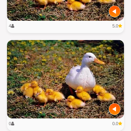
4
5.0
0
0.0