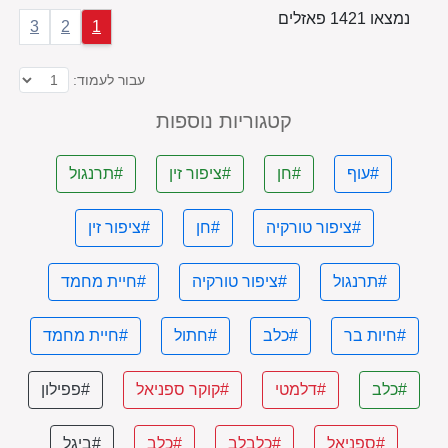
נמצאו 1421 פאזלים
3
2
1
עבור לעמוד:
קטגוריות נוספות
#עוף
#חן
#ציפור זין
#תרנגול
#ציפור טורקיה
#חן
#ציפור זין
#תרנגול
#ציפור טורקיה
#חיית מחמד
#חיות בר
#כלב
#חתול
#חיית מחמד
#כלב
#דלמטי
#קוקר ספניאל
#פפילון
#ספניאל
#כלבלב
#כלב
#ביגל