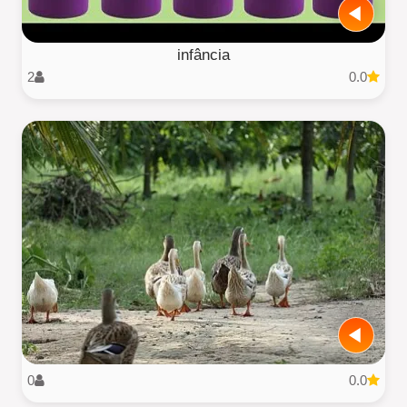
infância
2
0.0
0
0.0