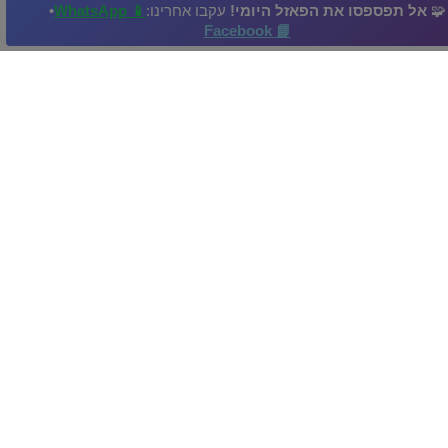
🧩
אל תפספסו את הפאזל היומי!
עקבו אחרינו:
📱 WhatsApp
•
פאזל זה הועלה לאתר על ידי משתמש,
📘 Facebook
פאזל זה שייך לאלבום משתמש
Bruma
שייך ל:
Toy
כוס יין
משקאות חריפים
מיץ תפוזים
וויסקי
סאקה
 ידי: Maggi בתאריך: 2025-02-28
התמונה וזכויות יוצרים: