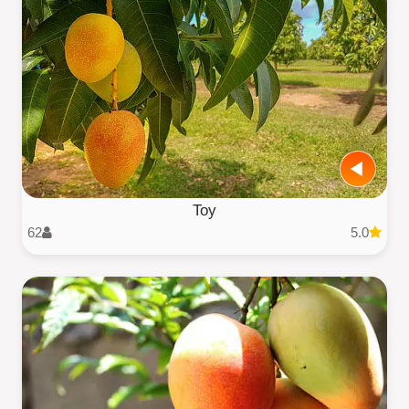
Toy
62
5.0