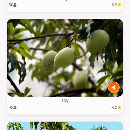
50
5.0
Toy
43
3.0