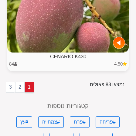
CENÁRIO K430
84
4.50
נמצאו 88 פאזלים
3
2
1
קטגוריות נוספות
#פריחה
#פרח
#צמחייה
#עץ