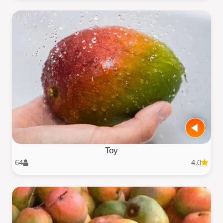
Toy
64
4.0