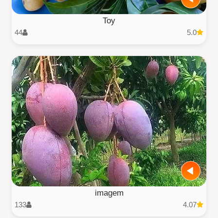
Toy
44
5.0
imagem
133
4.07