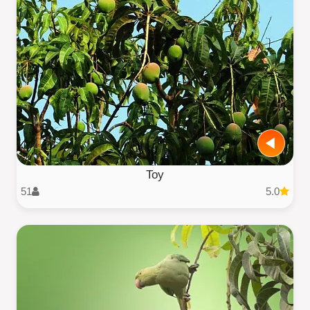
Toy
51
5.0