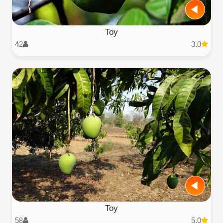
Toy
42
3.0
Toy
58
5.0