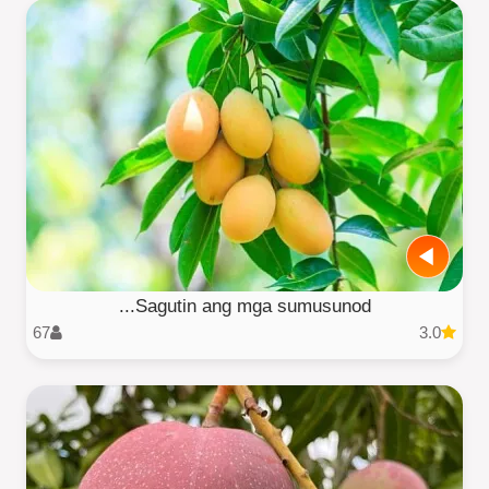
Sagutin ang mga sumusunod...
67
3.0