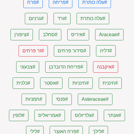
#עלה כותרת
#פריחה
#פרח
#עלה כותרת
#ורד
#גרניום
#Araceae
#איריס
#סחלב
#ציפורן
#דליה
#סידור פרחים
#זר פרחים
#איקבנה
#פריחת הדובדבן
#צבעוני
#חיננית
#חינניות
#אסטר
#כלנית
#Asteraceae
#פנסי
#חמניות
#אנתר
#גלדיולוס
#אמריאליס
#לופין
#לילך
#פרח האוצר
#לילי