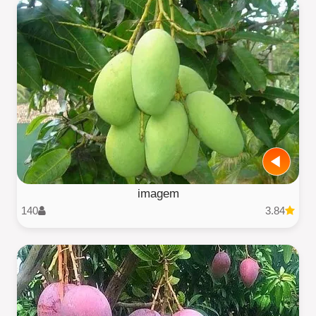
imagem
140
3.84