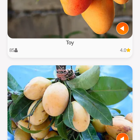
Toy
85
4.0