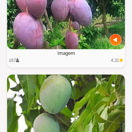
imagem
167
4.31