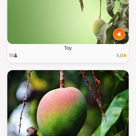
Toy
55
5.0