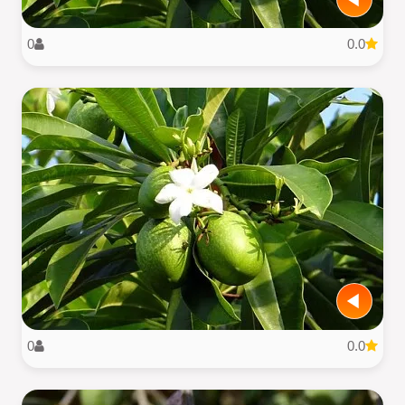
0
0.0
0
0.0