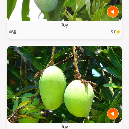
Toy
46
5.0
Toy