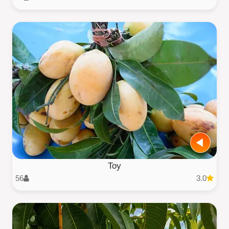
Toy
56
3.0