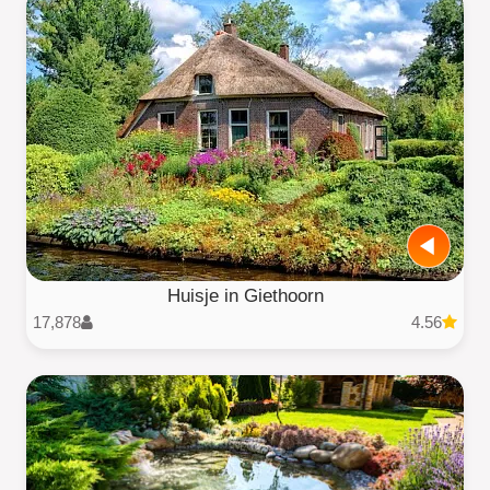
Huisje in Giethoorn
17,878
4.56