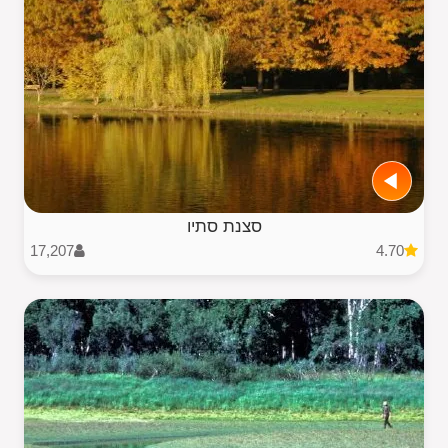
סצנת סתיו
17,207
4.70