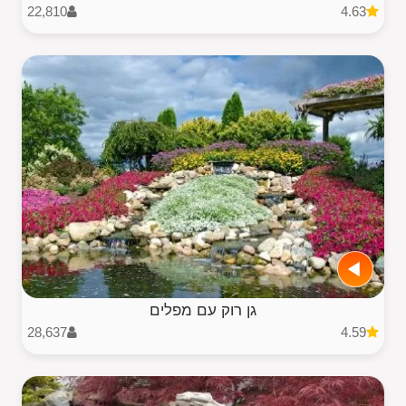
22,810
4.63
גן רוק עם מפלים
28,637
4.59