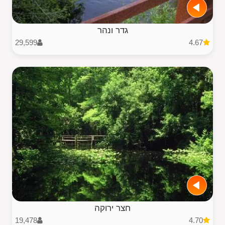
גדר ונהר
29,599
4.67
חצר ירוקה
19,478
4.70