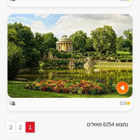
0
0.0
נמצאו 6254 פאזלים
3
2
1