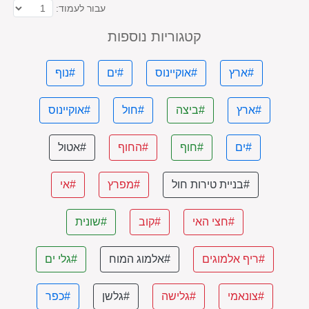
עבור לעמוד:
קטגוריות נוספות
#ארץ
#אוקיינוס
#ים
#נוף
#ארץ
#ביצה
#חול
#אוקיינוס
#ים
#חוף
#החוף
#אטול
#בניית טירות חול
#מפרץ
#אי
#חצי האי
#קוב
#שונית
#ריף אלמוגים
#אלמוג המוח
#גלי ים
#צונאמי
#גלישה
#גלשן
#כפר