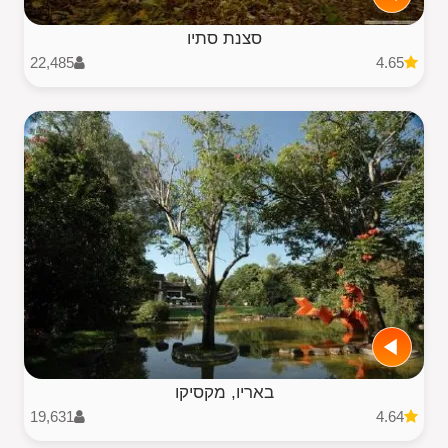
סצנת סתיו
22,485
4.65
באריו, מקסיקו
19,631
4.64