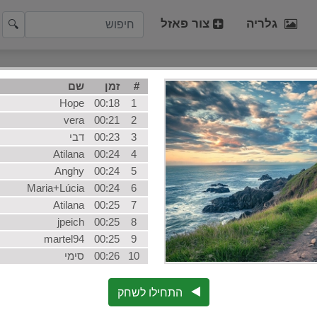
גלריה
צור פאזל
🔍
 פופולריות
#
זמן
שם
י
אומנות
חתול
Hope
00:18
1
חורף
החוף
vera
00:21
2
3
00:23
דבי
כלב
פרי
Atilana
00:24
4
צמח
רכב
Anghy
00:24
5
ארכיטקטורה
אלבומ
Maria+Lúcia
00:24
6
בינה מלאכותית
כל הק
Atilana
00:25
7
jpeich
00:25
8
martel94
00:25
9
10
00:26
סימי
התחילו לשחק