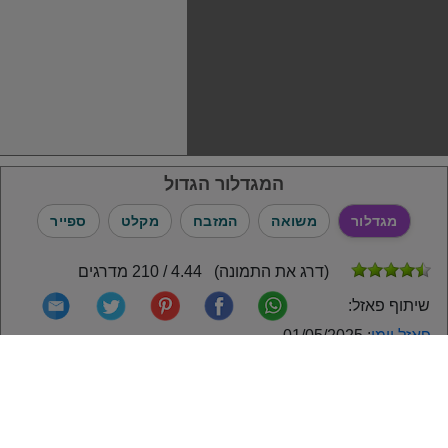
המגדלור הגדול
מגדלור
משואה
המזבח
מקלט
ספייר
(דרג את התמונה) 4.44 / 210 מדרגים
שיתוף פאזל:
פאזל יומי
: 01/05/2025
השיא נקבע על ידי: Hope בתאריך: 2025-05-01
מקור התמונה וזכויות יוצרים: JSPuzzles