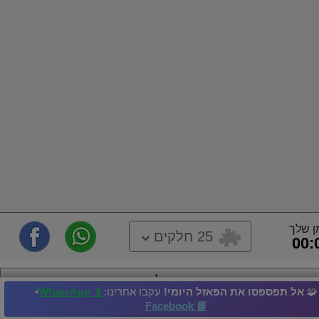
ן שלך
25 חלקים
00:
עצים מושלגים
🧩
אל תפספסו את הפאזל היומי!
עקבו אחרינו:
📱 WhatsApp
•
📘 Facebook
גרוב
אגם
חינניות
שיח
דשא