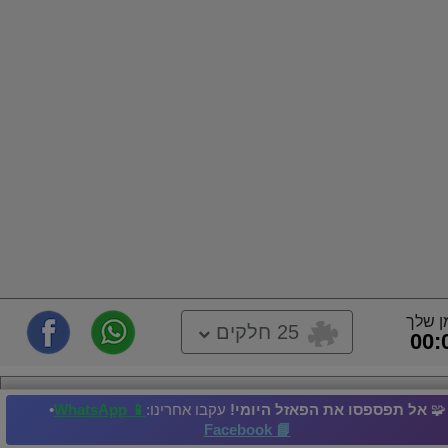
ן שלך
25 חלקים
00:
יום אביבי
🧩
אל תפספסו את הפאזל היומי!
עקבו אחרינו:
📱 WhatsApp
•
📘 Facebook
גרוב
אנתר
עץ
עלה
ים