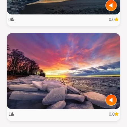
0
0.0
1
0.0