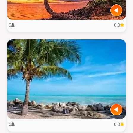
0
0.0
0
0.0