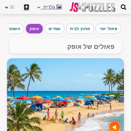
גלריה
פאזל יומי
מחוץ לבית
שמיים
אופק
השממה
פאזלים של אופק