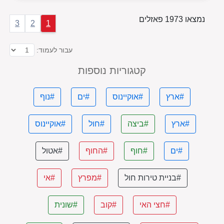
נמצאו 1973 פאזלים
3
2
1
עבור לעמוד:
קטגוריות נוספות
#ארץ
#אוקיינוס
#ים
#נוף
#ארץ
#ביצה
#חול
#אוקיינוס
#ים
#חוף
#החוף
#אטול
#בניית טירות חול
#מפרץ
#אי
#חצי האי
#קוב
#שונית