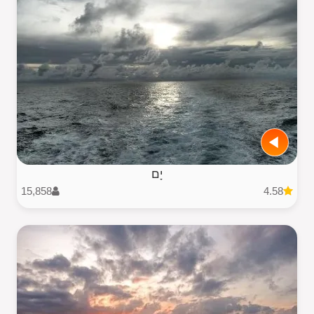
יָם
15,858
4.58