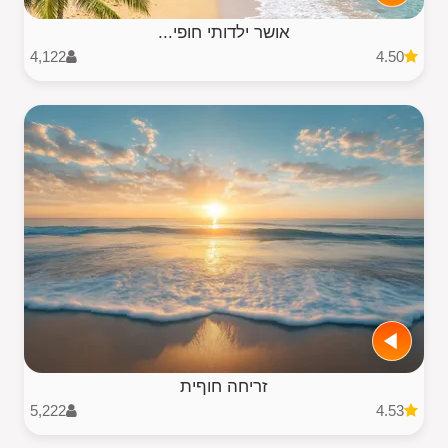
אושר ילדותי חופי...
4,122
4.50
זריחה חוףית
5,222
4.53