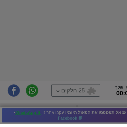
ן שלך
25 חלקים
00:
שונית אלמוגים צבעונית
🧩
אל תפספסו את הפאזל היומי!
עקבו אחרינו:
📱 WhatsApp
•
📘 Facebook
ף אלמוגים
אלמוג המוח
Alcyonacea
חסרי חוליות