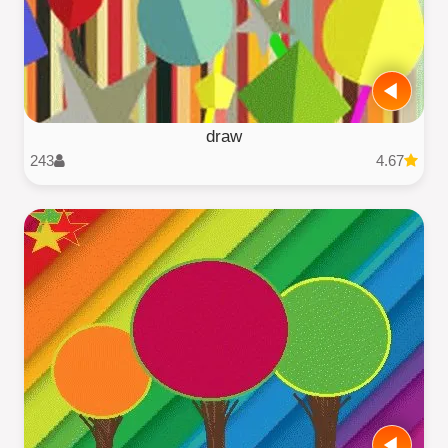
draw
243
4.67