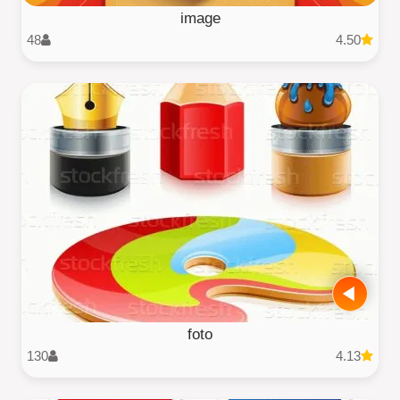
image
48
4.50
foto
130
4.13