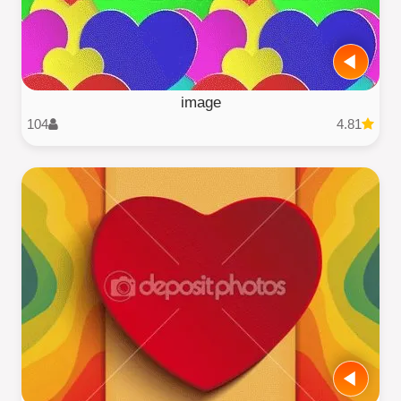
image
104
4.81