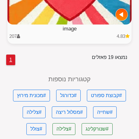
image
207
4.83
נמצאו 19 פאזלים
1
קטגוריות נוספות
#קבוצת ספורט
#כדורגל
#מכונית מירוץ
#שחייה
#מסלול ריצה
#צלילה
#שנורקלינג
#צלילה
#צולל