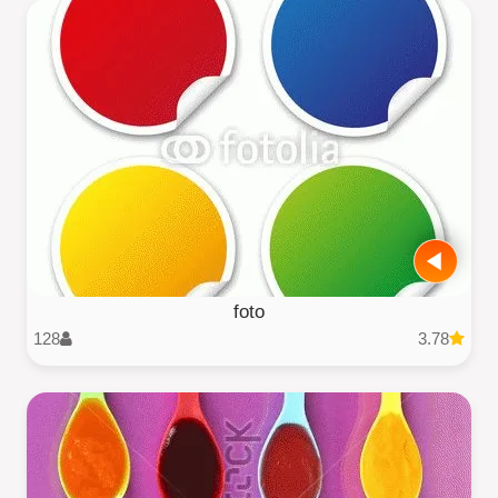
foto
128
3.78