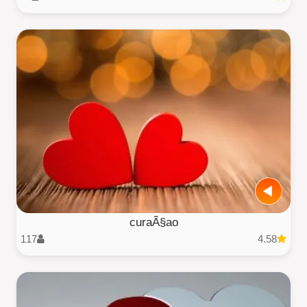
curaÃ§ao
117
4.58