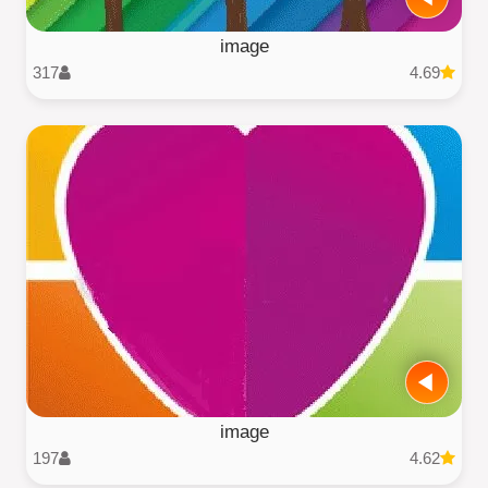
image
317
4.69
image
197
4.62