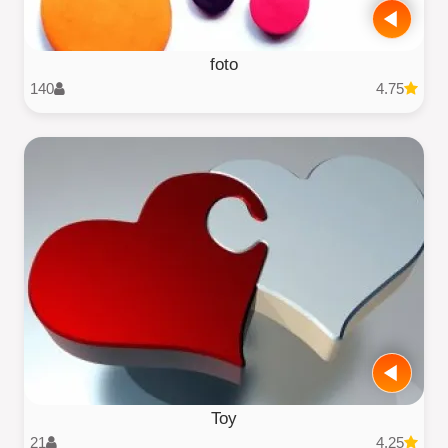
foto
140
4.75
Toy
21
4.25