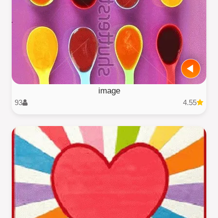
image
93
4.55