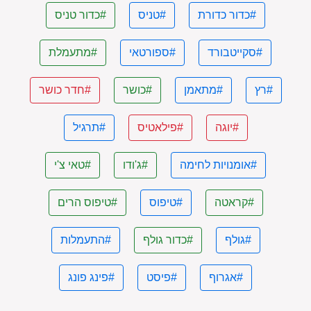
#כדור כדורת
#טניס
#כדור טניס
#סקייטבורד
#ספורטאי
#מתעמלת
#רץ
#מתאמן
#כושר
#חדר כושר
#יוגה
#פילאטיס
#תרגיל
#אומנויות לחימה
#ג'ודו
#טאי צ'י
#קראטה
#טיפוס
#טיפוס הרים
#גולף
#כדור גולף
#התעמלות
#אגרוף
#פיסט
#פינג פונג