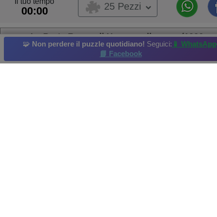
Il tuo tempo
25 Pezzi
00:00
La Porta Rossa di Hongo nella neve (1926...
🧩
Non perdere il puzzle quotidiano!
Seguici:
📱 WhatsApp
📘 Facebook
Tempio
Santuario
Pagoda
Partenone
Cabina
Puzzle quotidiano
: 22/02/2022
Miglior punteggio di: gamerpic00 Realizzato il: 2022-02-22
Copyright della foto: Hiroaki Takahashi