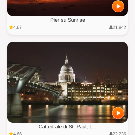
Pier su Sunrise
4.67
21,842
Cattedrale di St. Paul, L...
4.66
22,236