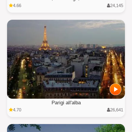
4.66
24,145
Parigi all'alba
4.70
26,641