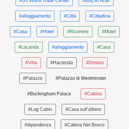
#Un World Trade Center
#Burj Al Arab
#alloggiamento
#Città
#Cittadina
#Casa
#Hotel
#Ricorrere
#Motel
#Locanda
#alloggiamento
#Casa
#Villa
#Hacienda
#Dimora
#Palazzo
#Palazzo di Westminster
#Buckingham Palace
#Cabina
#Log Cabin
#Casa sull'albero
#dipendenza
#Cabina Nel Bosco