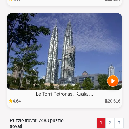
Le Torri Petronas, Kuala ...
4.64
20,616
Puzzle trovati 7483 puzzle
1
2
3
trovati