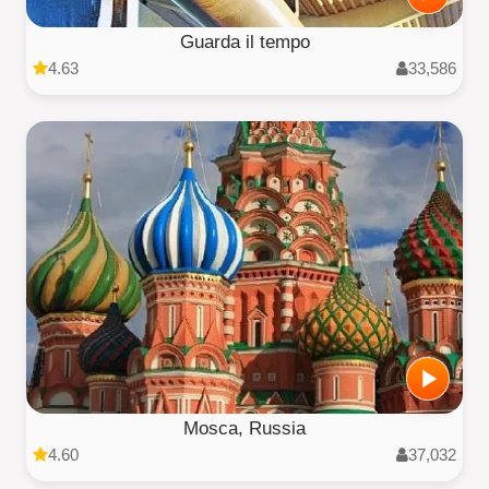
Guarda il tempo
4.63
33,586
Mosca, Russia
4.60
37,032