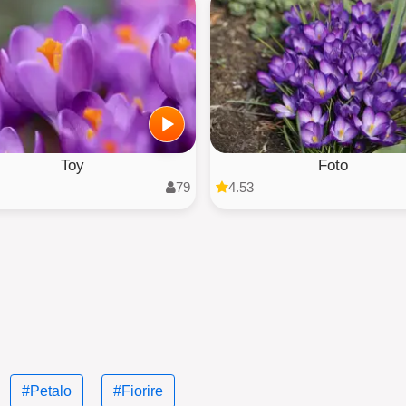
Toy
Foto
79
4.53
#Petalo
#Fiorire