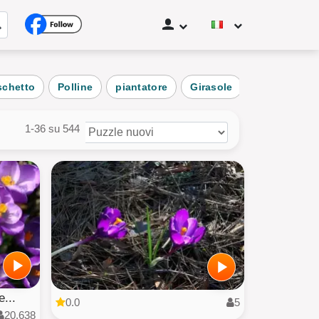

schetto
Polline
piantatore
Girasole
All'aperto
tto
iaggia
1-36 su 544
tta
icolo
o degli utenti
tte le categorie
e...
0.0
5
20,638