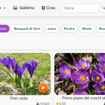
ie
Galleria
Crea

orie popolari
roco
Bouquet di fiori
astro
Fiorire
Abete
Bo
idiano
Arte
Ga
ali
Inverno
Sp
o
Cane
Fru
aggio
pianta
Ve
Architettura
Fot
ini
AI Art
Tu
Primo piano dei crochi d
Fiori viola
4.59
23,643