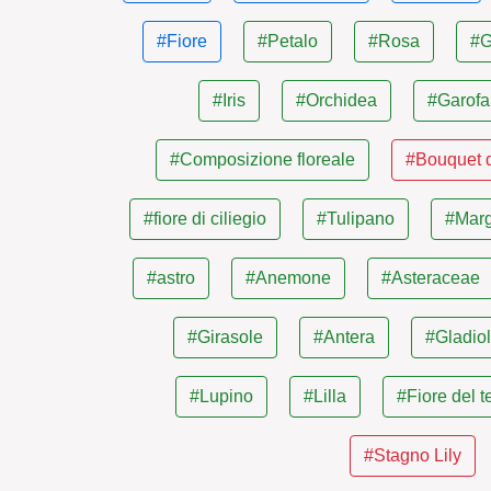
#Fiore
#Petalo
#Rosa
#G
#Iris
#Orchidea
#Garof
#Composizione floreale
#Bouquet di
#fiore di ciliegio
#Tulipano
#Marg
#astro
#Anemone
#Asteraceae
#Girasole
#Antera
#Gladio
#Lupino
#Lilla
#Fiore del t
#Stagno Lily