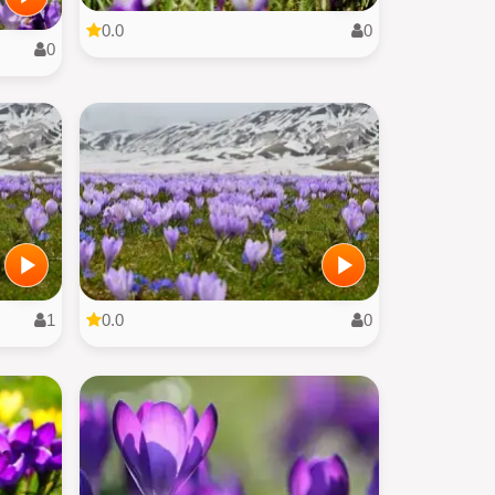
0.0
0
0
1
0.0
0