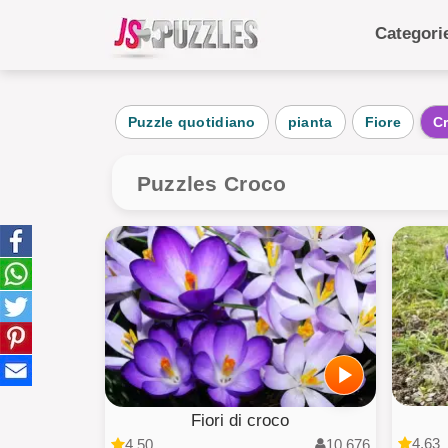
Categor
Categ
Puzzle quotidiano
pianta
Fiore
C
Quot
Anim
Puzzles Croco
Cib
Paes
torta
Bamb
Fiori di croco
4.63
4.50
10,676