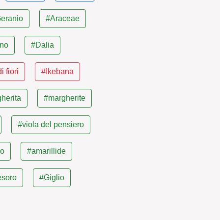
eranio
#Araceae
ano
#Dalia
 fiori
#Ikebana
herita
#margherite
#viola del pensiero
lo
#amarillide
esoro
#Giglio