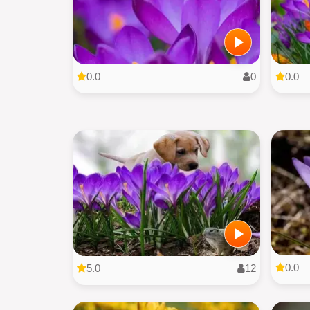
0.0
0
0.0
0.0
5.0
12