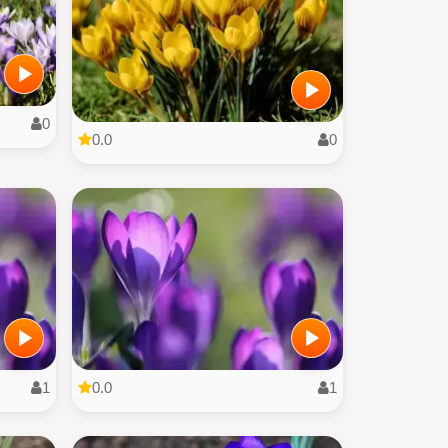
0
0.0
0
1
0.0
1