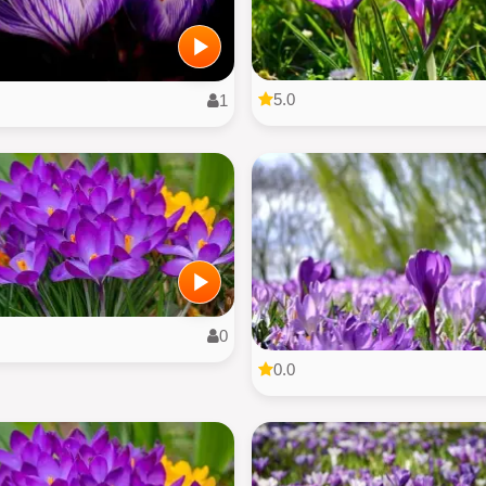
5.0
1
0
0.0