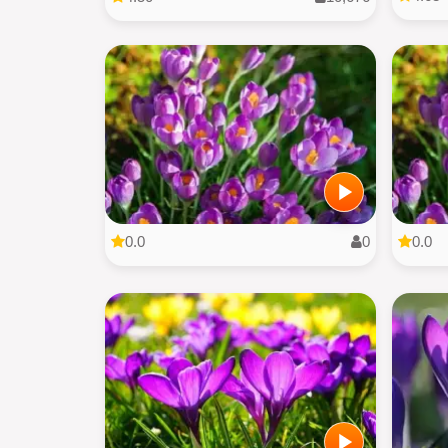
0.0
0
0.0