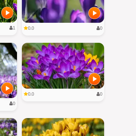
1
0.0
0
0.0
0
0