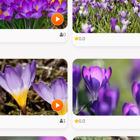
0
0.0
1
0.0