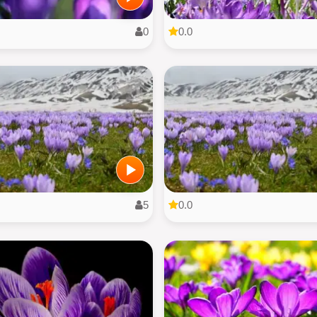
0
0.0
5
0.0