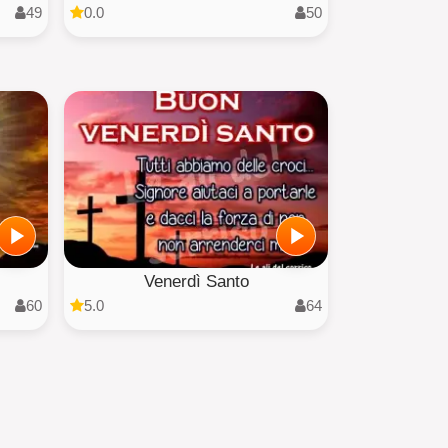
49
0.0
50
Venerdì Santo
60
5.0
64