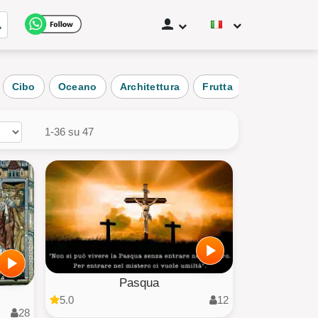

Cibo
Oceano
Architettura
Frutta
foresta
tto
iaggia
1-36 su 47
tta
icolo
o degli utenti
tte le categorie
Pasqua
5.0
12
28