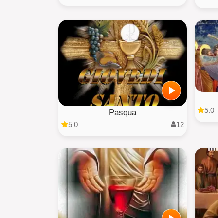
5.0
Pasqua
5.0
12