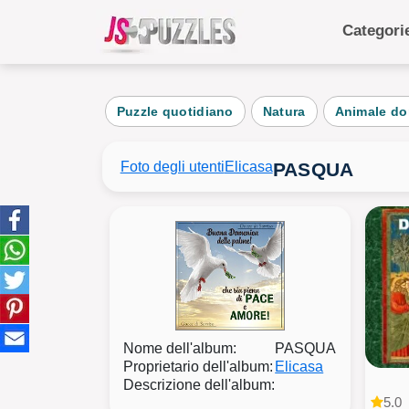
Categor
Categ
Puzzle quotidiano
Natura
Animale do
Quot
Anim
Foto degli utenti
Elicasa
PASQUA
Cib
Paes
torta
Bamb
Nome dell'album:
PASQUA
Proprietario dell'album:
Elicasa
Descrizione dell'album:
5.0