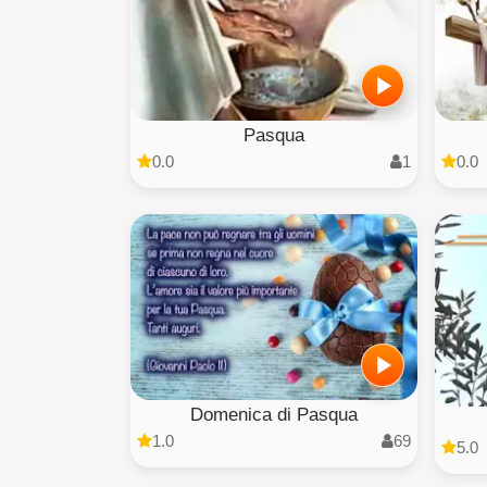
Pasqua
0.0
1
0.0
Domenica di Pasqua
1.0
69
5.0