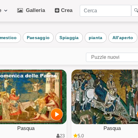
ie
Galleria
Crea

orie popolari
mestico
Paesaggio
Spiaggia
pianta
All'aperto
idiano
Arte
Ga
ali
Inverno
Sp
o
Cane
Fru
aggio
pianta
Ve
Architettura
Fot
ini
AI Art
Tu
Pasqua
Pasqua
23
5.0