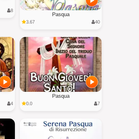
8
Pasqua
3.67
40
Pasqua
4
0.0
7