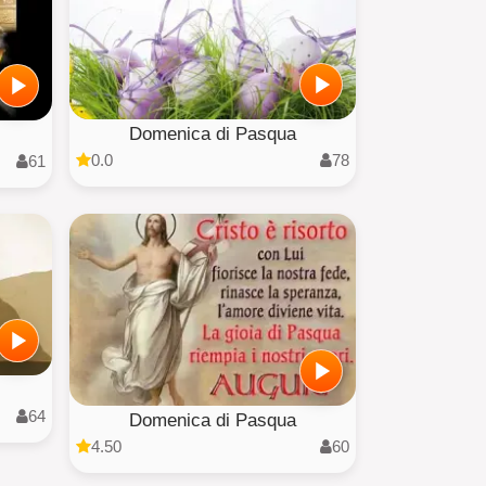
Domenica di Pasqua
0.0
78
61
64
Domenica di Pasqua
4.50
60