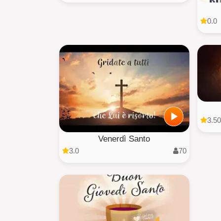
0.0
3.50
Venerdì Santo
3.0
70