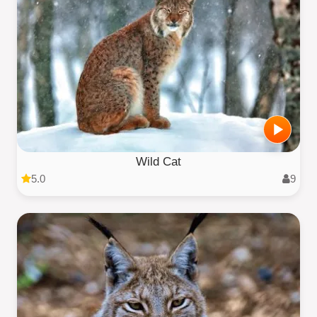
Wild Cat
5.0
9