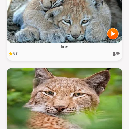
linx
5.0
85