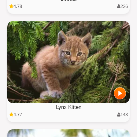
4.78
226
Lynx Kitten
4.77
143