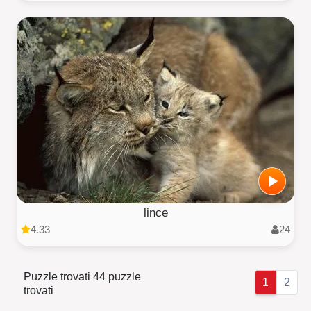
lince
4.33
24
Puzzle trovati 44 puzzle
1
2
trovati