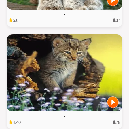
.
5.0
37
.
4.40
78