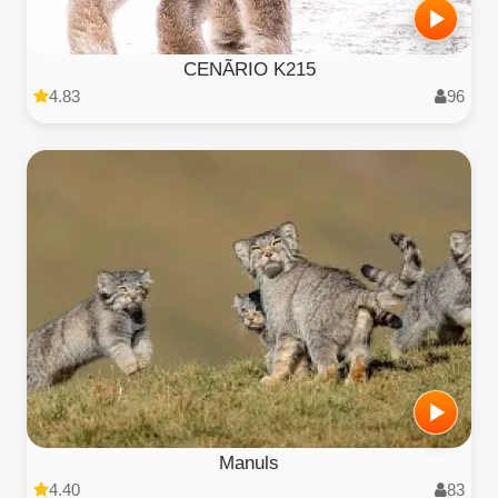
CENÃRIO K215
4.83
96
Manuls
4.40
83