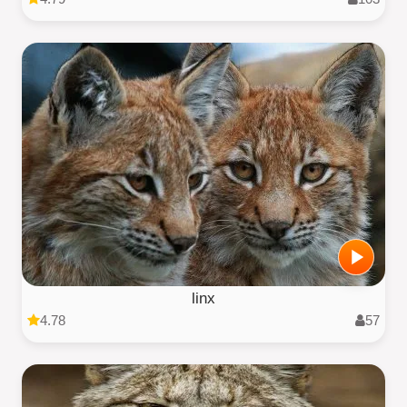
linx
4.78
57