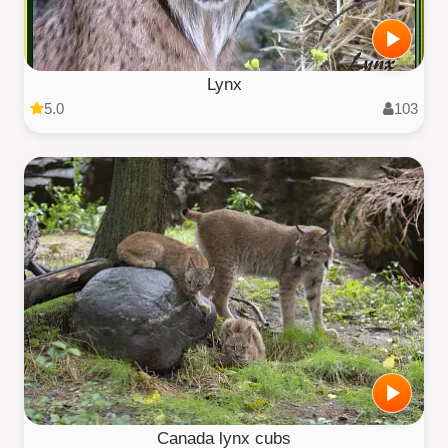
Lynx
5.0
103
Canada lynx cubs