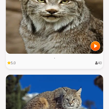
.
5.0
40