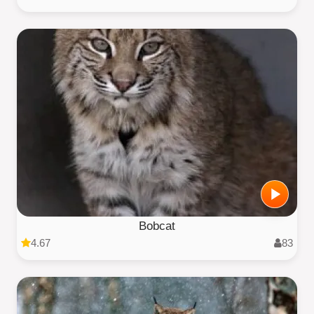
Bobcat
4.67
83