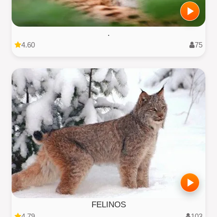
.
4.60
75
FELINOS
4.79
103