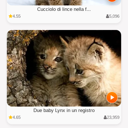
Cucciolo di lince nella f...
4.55
5,096
Due baby Lynx in un registro
4.65
23,959