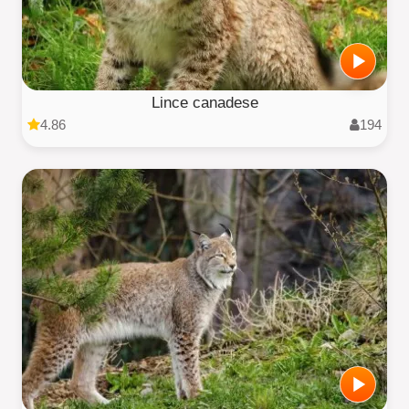
Lince canadese
4.86
194