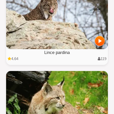
Lince pardina
4.64
119