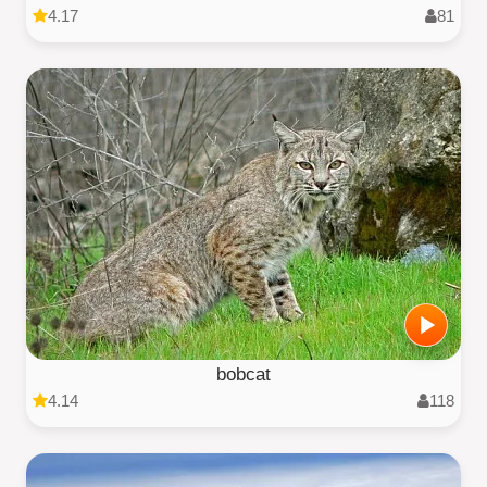
4.17
81
bobcat
4.14
118