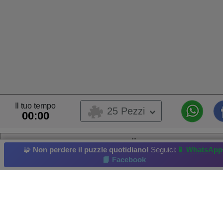
Il tuo tempo
25 Pezzi
00:00
moradia
🧩
Non perdere il puzzle quotidiano!
Seguici:
📱 WhatsApp
Questo puzzle è stato caricato da un utente,
📘 Facebook
Questo puzzle appartiene ad un album utente
AAL
Proprietario dell'album:
ALEDU
piantatore
Erbe aromatiche
erbaceo
menta
Giglio