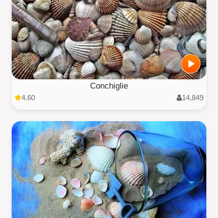
Conchiglie
4.60
14,849