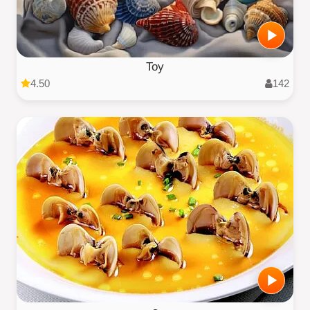
Toy
4.50
142