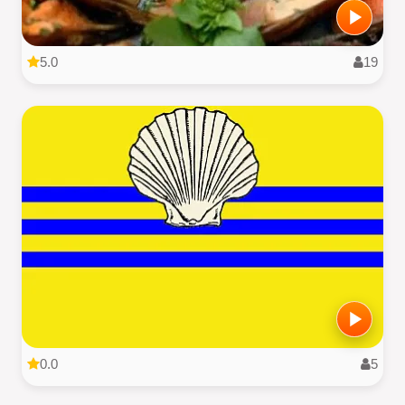
5.0
19
0.0
5