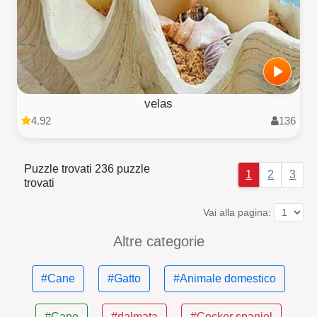
velas
4.92
136
Puzzle trovati 236 puzzle
1
2
3
trovati
Vai alla pagina:
Altre categorie
#Cane
#Gatto
#Animale domestico
#Cane
#dalmata
#Cocker spaniel