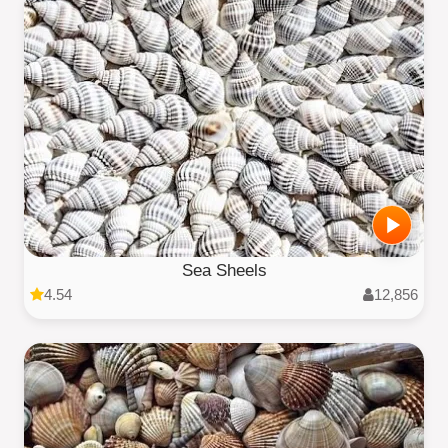
Sea Sheels
4.54
12,856