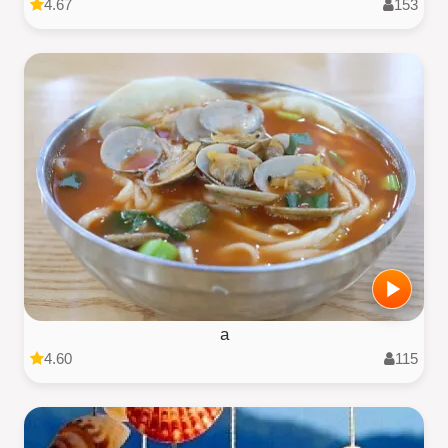
4.67
153
a
4.60
115