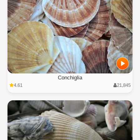
Conchiglia
4.61
21,845