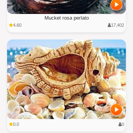
Mucket rosa perlato
4.60
17,402
0.0
0