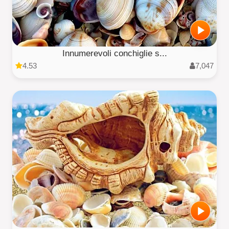
Innumerevoli conchiglie s...
4.53
7,047