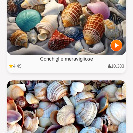
Conchiglie meravigliose
4.49
10,383