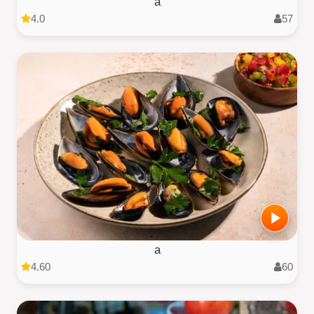
a
4.0
57
a
4.60
60