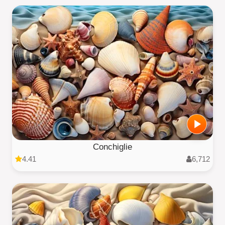
Conchiglie
4.41
6,712