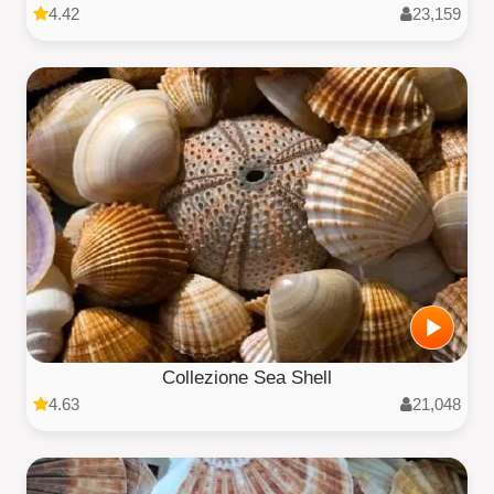
4.42
23,159
Collezione Sea Shell
4.63
21,048