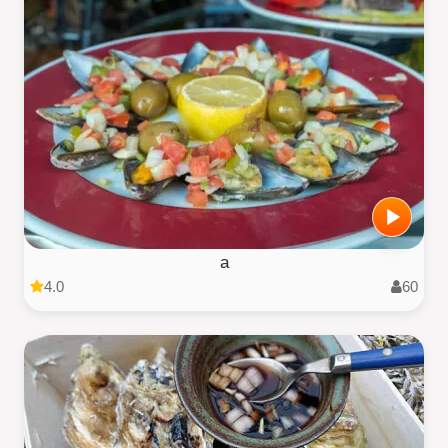
a
4.0
60