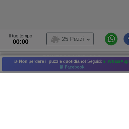
Il tuo tempo
25 Pezzi
00:00
PRIMEROS AUXILIOS 2
🧩
Non perdere il puzzle quotidiano!
Seguici:
📱 WhatsApp
Questo puzzle è stato caricato da un utente,
📘 Facebook
Questo puzzle appartiene ad un album utente
My Albu
Proprietario dell'album:
Katherine Tovar
Fitness
Palestra
Jogging
Palla da calcio
Bambino
Miglior punteggio di: Not set yet
Copyright della foto: