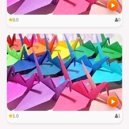
0.0
0
1.0
1