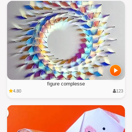
figure complesse
4.80
123