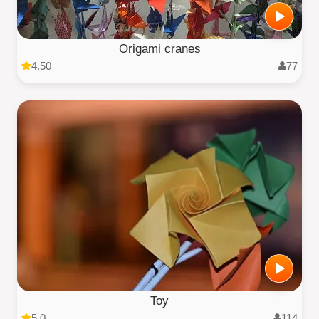
Origami cranes
4.50
77
Toy
5.0
114