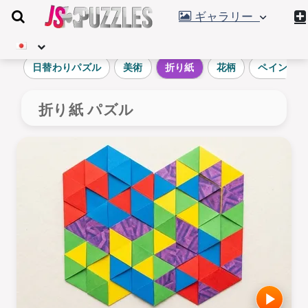
ギャラリー
日替わりパズル
美術
折り紙
花柄
ペインティ
折り紙 パズル