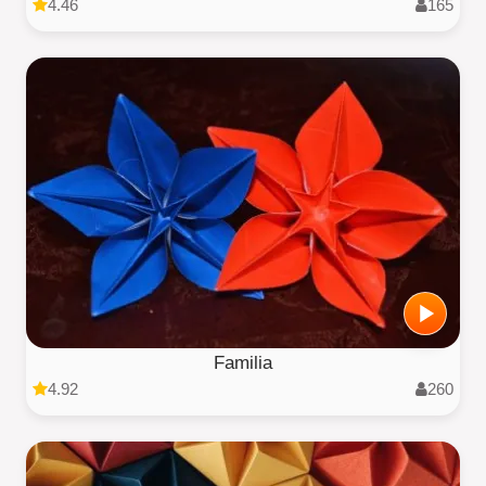
4.46
165
Familia
4.92
260