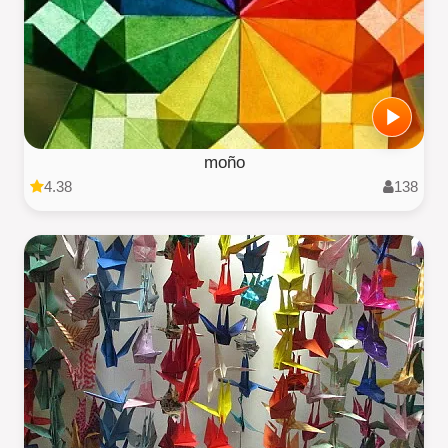
moño
4.38
138