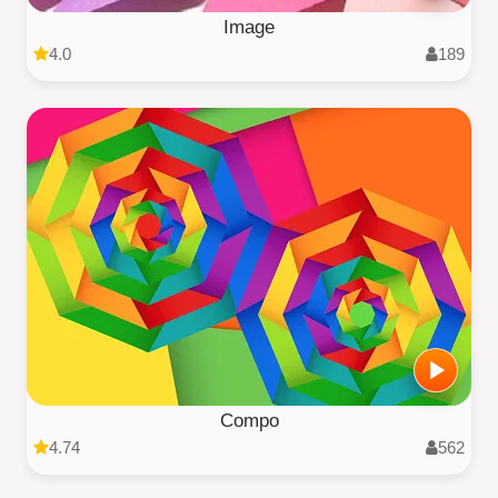
Image
4.0
189
Compo
4.74
562