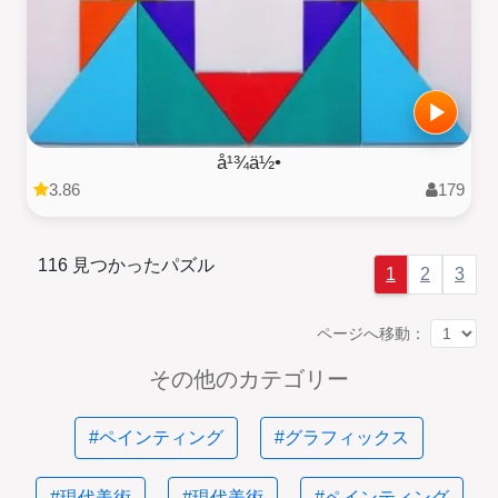
å¹¾ä½•
3.86
179
116 見つかったパズル
1
2
3
ページへ移動：
その他のカテゴリー
#ペインティング
#グラフィックス
#現代美術
#現代美術
#ペインティング