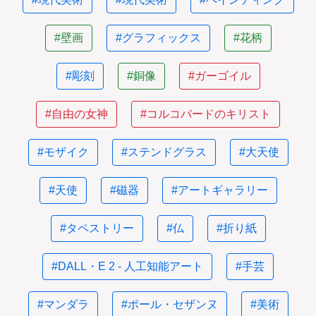
#壁画
#グラフィックス
#花柄
#彫刻
#銅像
#ガーゴイル
#自由の女神
#コルコバードのキリスト
#モザイク
#ステンドグラス
#大天使
#天使
#磁器
#アートギャラリー
#タペストリー
#仏
#折り紙
#DALL・E 2 - 人工知能アート
#手芸
#マンダラ
#ポール・セザンヌ
#美術