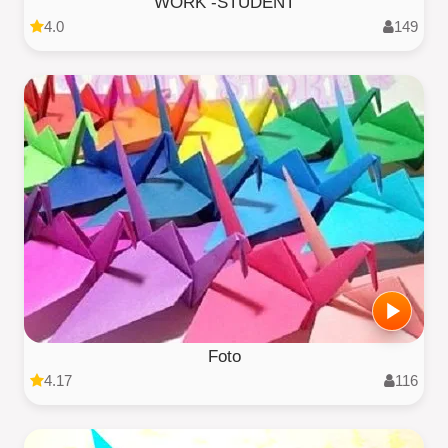
WORK -STUDENT
4.0
149
Foto
4.17
116