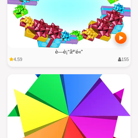
è—è¡“åª’é«”
4.59
155