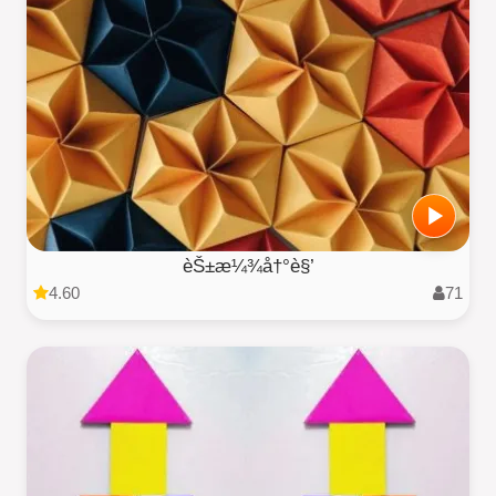
èŠ±æ¼¾å†°è§’
4.60
71