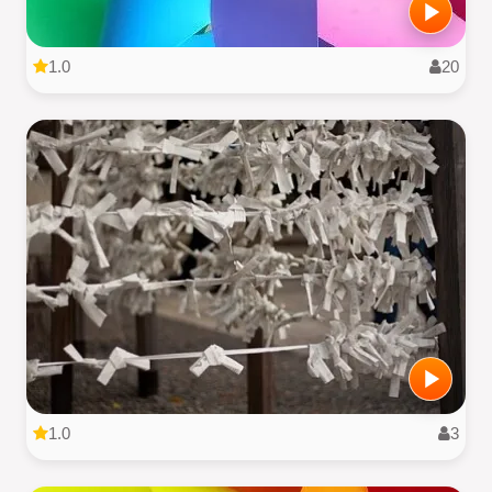
1.0
20
1.0
3