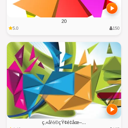
20
5.0
150
ç‚«å½©çŸ¢é‡åœ–...