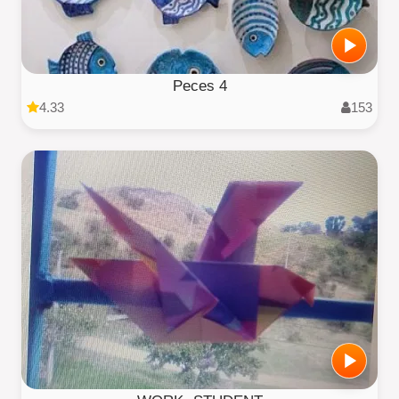
Peces 4
4.33
153