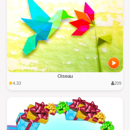
Oiseau
4.33
209