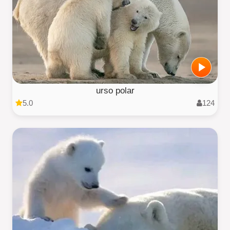
urso polar
5.0
124