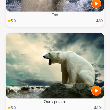
Toy
5.0
80
Ours polaire
5.0
104