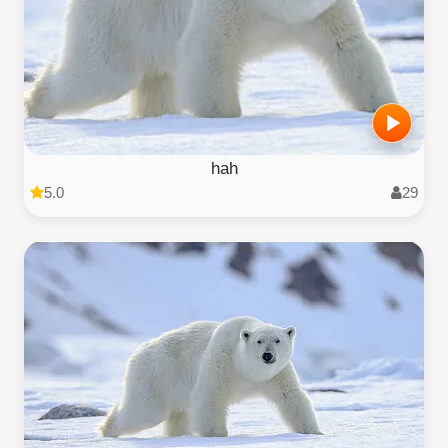
hah
5.0
29