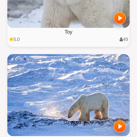
Toy
5.0
49