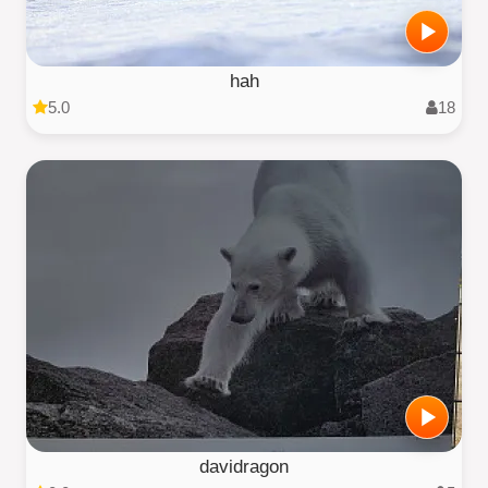
hah
5.0
18
davidragon