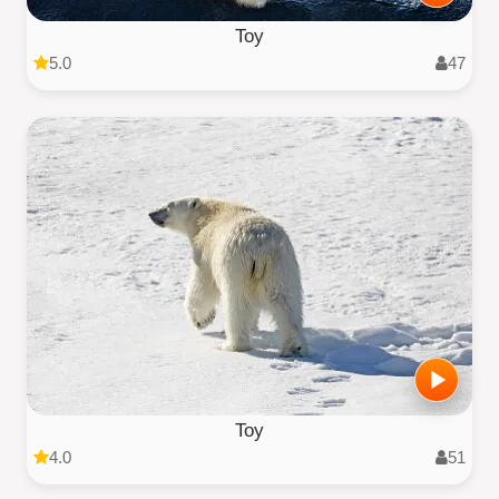
Toy
5.0
47
Toy
4.0
51