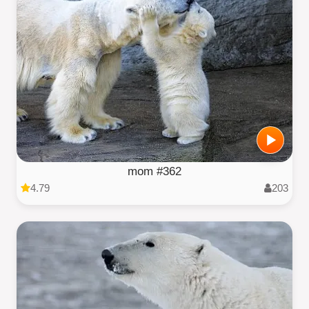
mom #362
4.79
203