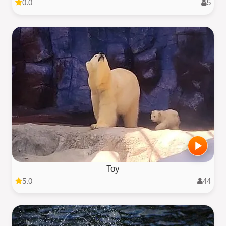
0.0
5
Toy
5.0
44