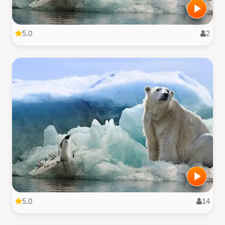
5.0
2
5.0
14