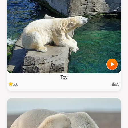
Toy
5.0
89