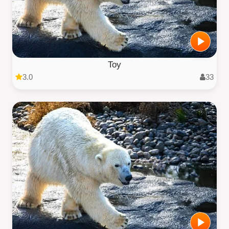
Toy
3.0
33