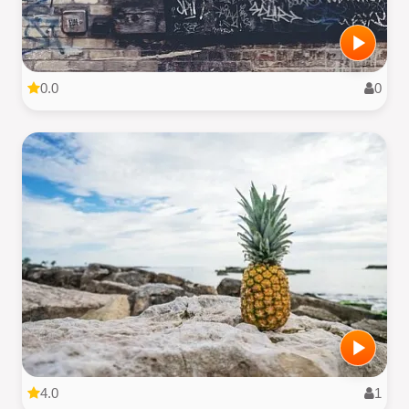
0.0
0
4.0
1