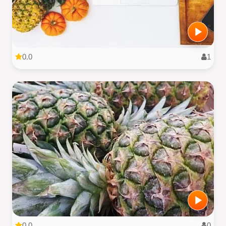
0.0
1
0.0
0