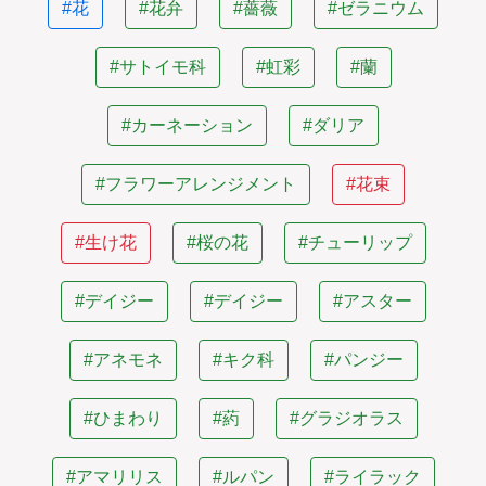
#花
#花弁
#薔薇
#ゼラニウム
#サトイモ科
#虹彩
#蘭
#カーネーション
#ダリア
#フラワーアレンジメント
#花束
#生け花
#桜の花
#チューリップ
#デイジー
#デイジー
#アスター
#アネモネ
#キク科
#パンジー
#ひまわり
#葯
#グラジオラス
#アマリリス
#ルパン
#ライラック