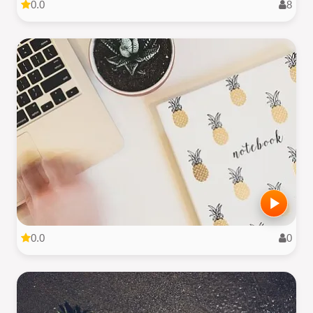
0.0
8
0.0
0