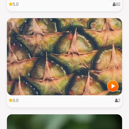
5.0
82
0.0
2