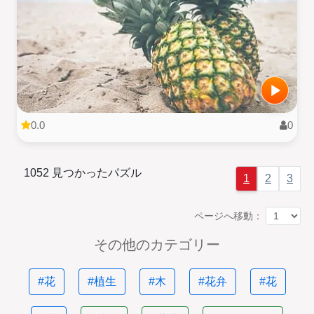
0.0
0
1052 見つかったパズル
1
2
3
ページへ移動：
その他のカテゴリー
#花
#植生
#木
#花弁
#花