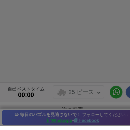
自己ベストタイム
25 ピース
00:00
海の深淵
🧩
毎日のパズルを見逃さないで！
フォローしてください：
📱 WhatsApp
•
📘 Facebook
サンゴ礁
脳サンゴ
ウミトサカ目
虫
草原